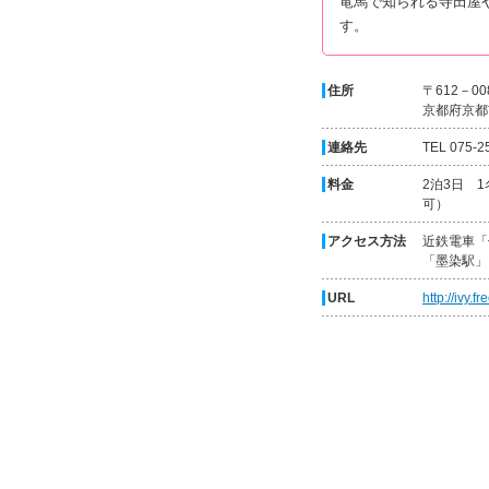
竜馬で知られる寺田屋
す。
住所
〒612－00
京都府京都
連絡先
TEL 075‐2
料金
2泊3日 1
可）
アクセス方法
近鉄電車「
「墨染駅」
URL
http://ivy.fr