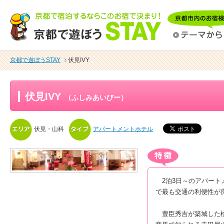
京都で遊ぼうSTAY
伏見IVY
伏見IVY
（ふしみあいびー）
伏見・山科
アパートメントホテル
2泊3日～のアパートメ
で最も交通の利便性が良
豊臣秀吉が築城した桃