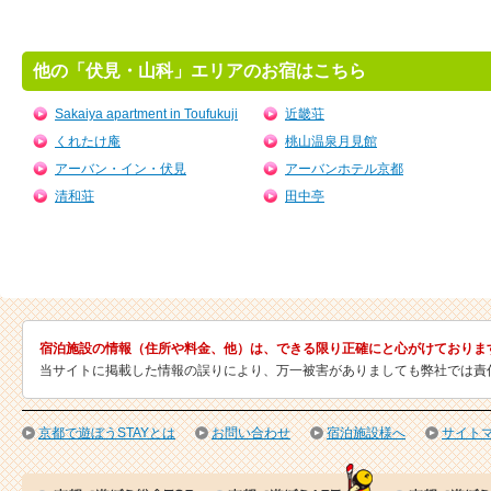
他の「伏見・山科」エリアのお宿はこちら
Sakaiya apartment in Toufukuji
近畿荘
くれたけ庵
桃山温泉月見館
アーバン・イン・伏見
アーバンホテル京都
清和荘
田中亭
宿泊施設の情報（住所や料金、他）は、できる限り正確にと心がけておりま
当サイトに掲載した情報の誤りにより、万一被害がありましても弊社では責
京都で遊ぼうSTAYとは
お問い合わせ
宿泊施設様へ
サイト