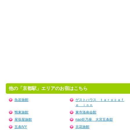
他の「京都駅」エリアのお宿はこちら
魚岩旅館
ゲストハウス ｔａｒｏｃａｆ
ｅ ｉｎｎ
鴨東旅館
東寺洛南会館
尾張屋旅館
nao炬乃座 大宮五条邸
五条IVY
京花旅館