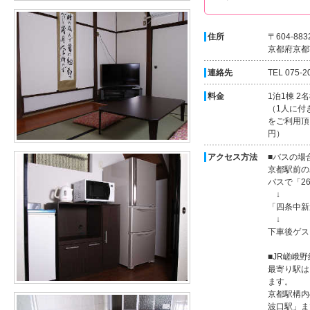
住所
〒604-883
京都府京都
連絡先
TEL 075-2
料金
1泊1棟 2
（1人に付き
をご利用頂
円）
アクセス方法
■バスの場
京都駅前の
バスで「2
↓
「四条中新
↓
下車後ゲス
■JR嵯峨
最寄り駅は
ます。
京都駅構内
波口駅」ま