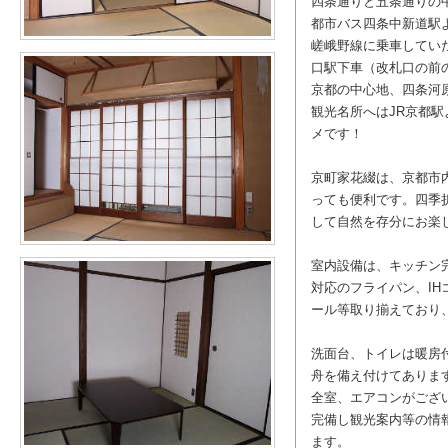
四条通りと五条通りの
都市バス四条中新道駅よ
嵯峨野線に乗車してい
口駅下車（改札口の前
京都の中心地、四条河
観光名所へはJR京都
メです！
京町家花綴は、京都市
っても便利です。四季
して自然を存分にお楽
室内設備は、キッチン完
対応のフライパン、I
ール等取り揃えており
洗面台、トイレは暖房
舟を備え付けてありま
全室、エアコンがござ
完備し観光案内等の情
ます。