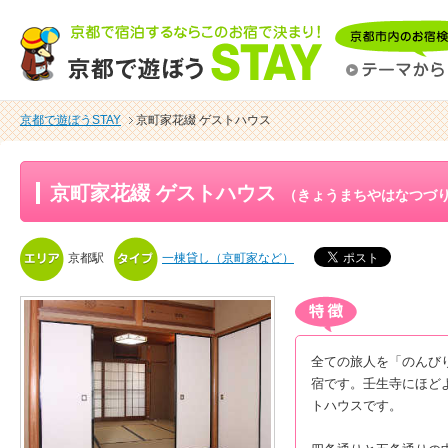
京都で遊ぼうSTAY
京町家花綴 ゲストハウス
京町家花綴 ゲストハウス
（きょうまちやはなつづ
京都駅
一棟貸し（京町家など）
全ての旅人を「のんび
宿です。壬生寺にほど
トハウスです。