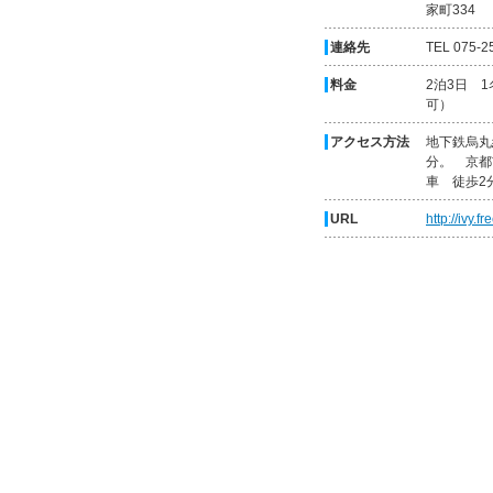
家町334
連絡先
TEL 075-2
料金
2泊3日 1
可）
アクセス方法
地下鉄烏丸
分。 京都
車 徒歩2
URL
http://ivy.fr