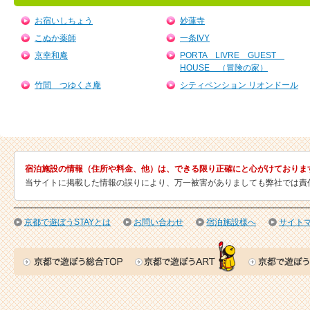
お宿いしちょう
妙蓮寺
こぬか薬師
一条IVY
京幸和庵
PORTA LIVRE GUEST
HOUSE （冒険の家）
竹間 つゆくさ庵
シティペンション リオンドール
宿泊施設の情報（住所や料金、他）は、できる限り正確にと心がけておりま
当サイトに掲載した情報の誤りにより、万一被害がありましても弊社では責
京都で遊ぼうSTAYとは
お問い合わせ
宿泊施設様へ
サイト