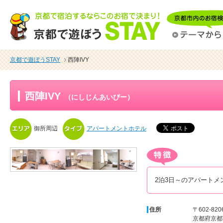
京都で遊ぼうSTAY
西陣IVY
西陣IVY
（にしじんあいびー）
御所周辺
アパートメントホテル
2泊3日～のアパートメ
住所
〒602-820
京都府京都