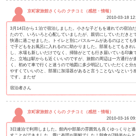
京町家旅館さくらの クチコミ（感想・情報）
2010-03-18 12
3月14日から１泊で宿泊しました。小さな子どもを連れての宿泊
たので、いろいろと心配していましたが、親切にしていただきと
快適に過ごせました。トイレと別にバスルームがあるのはとても
で子どもをお風呂に入れるのに助かりました。部屋もとてもきれ
し、水場も新しいだけでなく、掃除がとても行き届いている印象
た。立地は駅からも近くいいのですが、旅館の周辺は一方通行が
く、初めて車で行くと迷うので地図に多少明記していただくと分
やすくていいのと、部屋に加湿器があると言うことないなという
です。またぜ
宿泊者さん
京町家旅館さくらの クチコミ（感想・情報）
2010-03-16 09
3日連泊で利用しました。館内や部屋の雰囲気も良くゆっくりと過
すことができました。畳に布団が新鮮でした！朝食が7時半からと