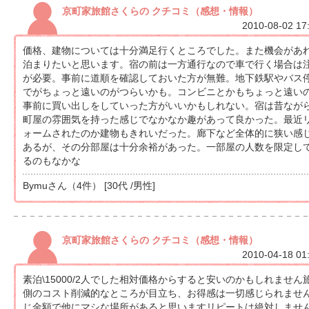
京町家旅館さくらの クチコミ（感想・情報）
2010-08-02 17
価格、建物については十分満足行くところでした。また機会があ
泊まりたいと思います。宿の前は一方通行なので車で行く場合は
が必要。事前に道順を確認しておいた方が無難。地下鉄駅やバス
でがちょっと遠いのがつらいかも。コンビニとかもちょっと遠い
事前に買い出しをしていった方がいいかもしれない。宿は昔なが
町屋の雰囲気を持った感じでなかなか趣があって良かった。最近
ォームされたのか建物もきれいだった。廊下など全体的に狭い感
あるが、その分部屋は十分余裕があった。一部屋の人数を限定し
るのもなかな
Bymuさん（4件） [30代 /男性]
京町家旅館さくらの クチコミ（感想・情報）
2010-04-18 01
素泊\15000/2人でした相対価格からすると安いのかもしれません
側のコスト削減的なところが目立ち、お得感は一切感じられませ
じ金額で他にマシな場所があると思いますリピートは絶対しませ