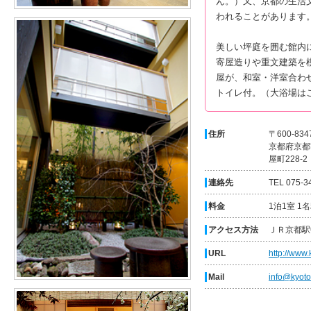
ん。）又、京都の生活
われることがあります
美しい坪庭を囲む館内
寄屋造りや重文建築を
屋が、和室・洋室合わ
トイレ付。（大浴場は
住所
〒600-834
京都府京都
屋町228-2
連絡先
TEL 075-3
料金
1泊1室 1
アクセス方法
ＪＲ京都駅
URL
http://www
Mail
info@kyoto