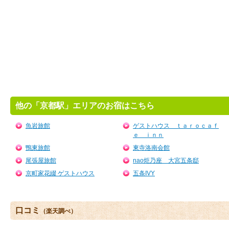
他の「京都駅」エリアのお宿はこちら
魚岩旅館
ゲストハウス ｔａｒｏｃａｆ
ｅ ｉｎｎ
鴨東旅館
東寺洛南会館
尾張屋旅館
nao炬乃座 大宮五条邸
京町家花綴 ゲストハウス
五条IVY
口コミ
（楽天調べ）