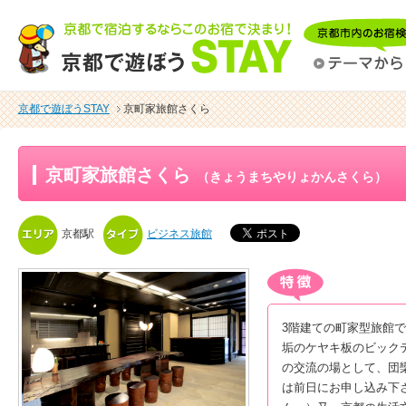
京都で遊ぼうSTAY
京町家旅館さくら
京町家旅館さくら
（きょうまちやりょかんさくら）
京都駅
ビジネス旅館
3階建ての町家型旅館
垢のケヤキ板のビック
の交流の場として、団
は前日にお申し込み下