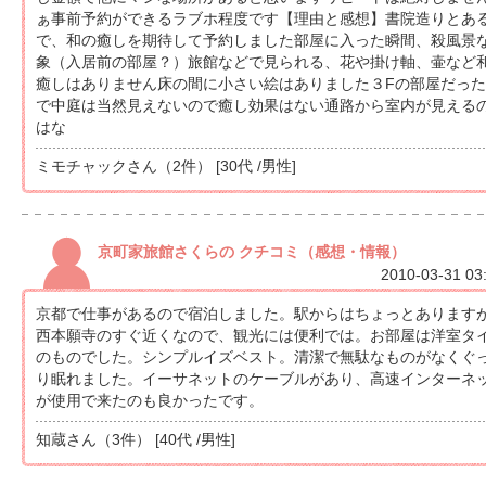
ぁ事前予約ができるラブホ程度です【理由と感想】書院造りとあ
で、和の癒しを期待して予約しました部屋に入った瞬間、殺風景
象（入居前の部屋？）旅館などで見られる、花や掛け軸、壷など
癒しはありません床の間に小さい絵はありました３Fの部屋だっ
で中庭は当然見えないので癒し効果はない通路から室内が見える
はな
ミモチャックさん（2件） [30代 /男性]
京町家旅館さくらの クチコミ（感想・情報）
2010-03-31 03
京都で仕事があるので宿泊しました。駅からはちょっとあります
西本願寺のすぐ近くなので、観光には便利では。お部屋は洋室タ
のものでした。シンプルイズベスト。清潔で無駄なものがなくぐ
り眠れました。イーサネットのケーブルがあり、高速インターネ
が使用で来たのも良かったです。
知蔵さん（3件） [40代 /男性]