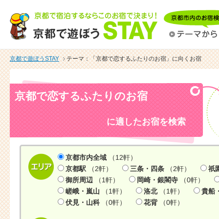
京都で遊ぼうSTAY
テーマ：「京都で恋するふたりのお宿」に向くお宿
京都で恋するふたりのお宿
に適したお宿を検索
京都市内全域
（12軒）
京都駅
（2軒）
三条・四条
（2軒）
祇
御所周辺
（1軒）
岡崎・銀閣寺
（0軒）
嵯峨・嵐山
（1軒）
洛北
（1軒）
貴船
伏見・山科
（0軒）
花背
（0軒）