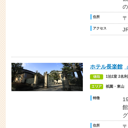
の
住所
〒
アクセス
J
ホテル長楽館
1泊1室 2名利
祇園・東山
特徴
1
館
グ
住所
〒