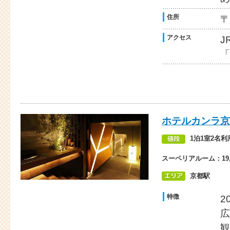
住所
〒
アクセス
J
「
ホテルカンラ京
1泊1室2名利
スーペリアルーム：19,
京都駅
特徴
2
広
観