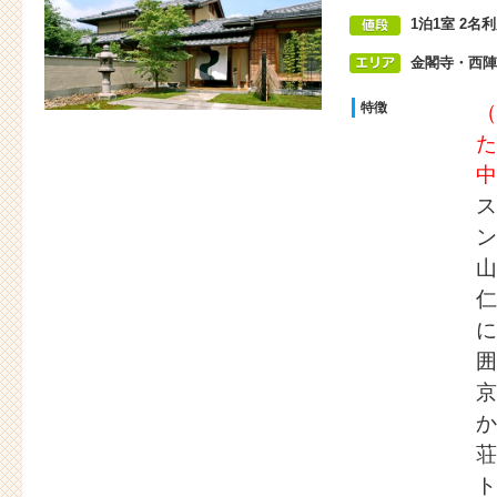
1泊1室 2名
金閣寺・西陣
特徴
（
た
中
ス
ン
山
仁
に
囲
京
か
荘
ト