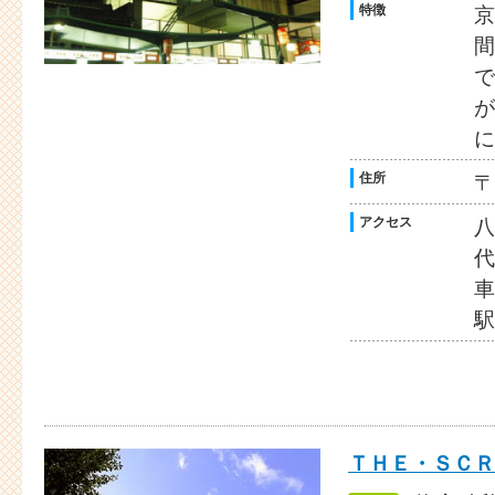
特徴
京
間
で
が
に
住所
〒
アクセス
八
代
車
駅
ＴＨＥ・ＳＣＲ