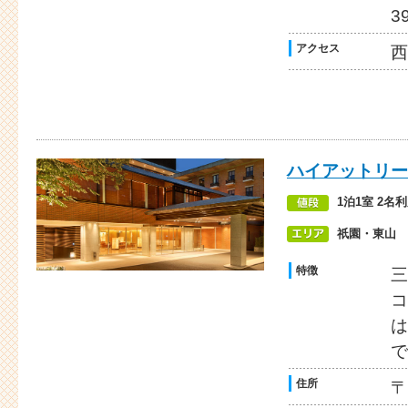
3
アクセス
西
ハイアットリー
1泊1室 2名
祇園・東山
特徴
三
コ
は
で
住所
〒