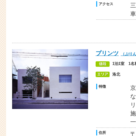
アクセス
三
車
プリンツ
（ぷり
1泊1室 1名
洛北
特徴
京
な
リ
施
一
住所
〒