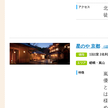
アクセス
北
徒
星のや 京都
（ほ
1泊1室 2名
嵯峨・嵐山
特徴
嵐
優
と
は
様
め