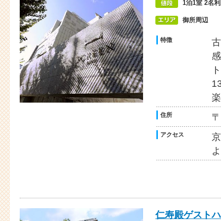
1泊1室 2名
御所周辺
特徴
古
感
ト
1
楽
住所
〒
アクセス
京
よ
仁寿殿ゲストハ