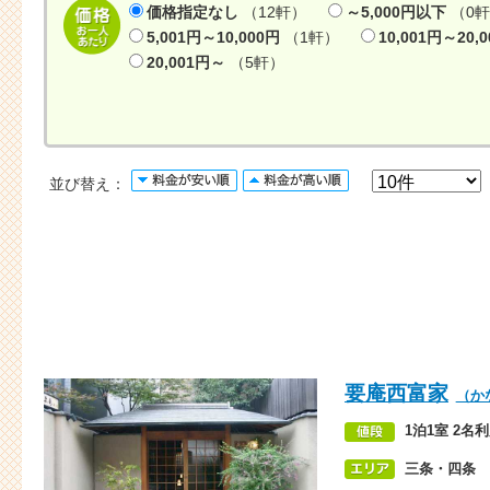
価格指定なし
（12軒）
～5,000円以下
（0
5,001円～10,000円
（1軒）
10,001円～20,
20,001円～
（5軒）
並び替え：
要庵西富家
（か
1泊1室 2名利
三条・四条