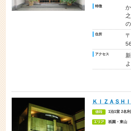
特徴
か
之
の
住所
〒
5
アクセス
新
よ
ＫＩＺＡＳＨＩ
1泊1室 2名
祇園・東山