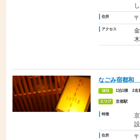
し
住所
〒
アクセス
金
木
なごみ宿都和 別邸 
1泊1棟 2名
京都駅
特徴
京
設
住所
〒