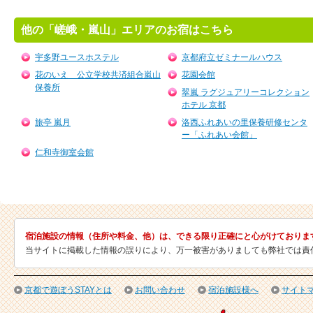
他の「嵯峨・嵐山」エリアのお宿はこちら
宇多野ユースホステル
京都府立ゼミナールハウス
花のいえ 公立学校共済組合嵐山
花園会館
保養所
翠嵐 ラグジュアリーコレクション
ホテル 京都
旅亭 嵐月
洛西ふれあいの里保養研修センタ
ー「ふれあい会館」
仁和寺御室会館
宿泊施設の情報（住所や料金、他）は、できる限り正確にと心がけておりま
当サイトに掲載した情報の誤りにより、万一被害がありましても弊社では責
京都で遊ぼうSTAYとは
お問い合わせ
宿泊施設様へ
サイト