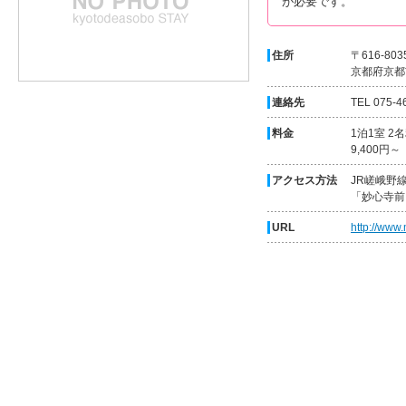
が必要です。
住所
〒616-803
京都府京都
連絡先
TEL 075-4
料金
1泊1室 
9,400円～
アクセス方法
JR嵯峨野
「妙心寺前
URL
http://www.