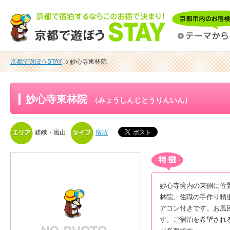
京都で遊ぼうSTAY
妙心寺東林院
妙心寺東林院
（みょうしんじとうりんいん）
嵯峨・嵐山
宿坊
妙心寺境内の東側に位
林院。住職の手作り精
アコン付きです。お風
す。ご宿泊を希望され