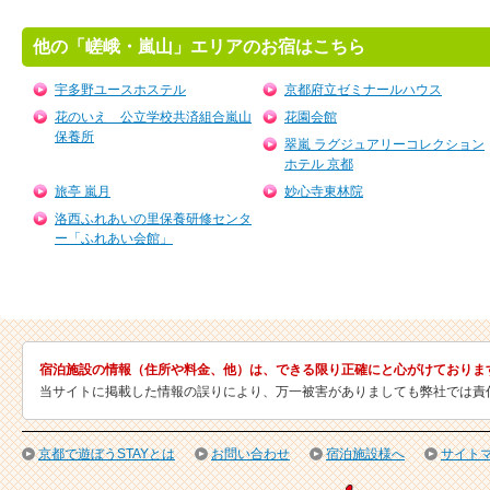
他の「嵯峨・嵐山」エリアのお宿はこちら
宇多野ユースホステル
京都府立ゼミナールハウス
花のいえ 公立学校共済組合嵐山
花園会館
保養所
翠嵐 ラグジュアリーコレクション
ホテル 京都
旅亭 嵐月
妙心寺東林院
洛西ふれあいの里保養研修センタ
ー「ふれあい会館」
宿泊施設の情報（住所や料金、他）は、できる限り正確にと心がけておりま
当サイトに掲載した情報の誤りにより、万一被害がありましても弊社では責
京都で遊ぼうSTAYとは
お問い合わせ
宿泊施設様へ
サイト