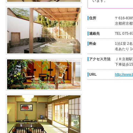
います。
住所
〒616-838
京都府京都
連絡先
TEL 075-8
料金
1泊1室 2
名あたり 14
アクセス方法
ＪＲ京都駅
下車徒歩1
URL
http://www.