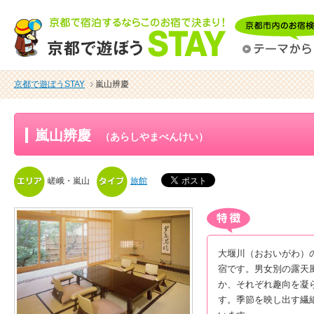
京都で遊ぼうSTAY
嵐山辨慶
嵐山辨慶
（あらしやまべんけい）
嵯峨・嵐山
旅館
大堰川（おおいがわ）
宿です。男女別の露天
か、それぞれ趣向を凝
す。季節を映し出す繊