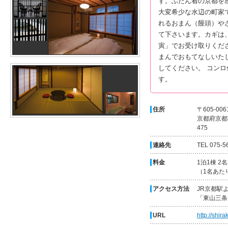
す。ふだん着の京都を
大変希少な水辺の町家
れるおまん（饅頭）や
て下さいます。カギは
寅」でお受け取りくだ
まんでおもてなしいた
してください。 コン
す。
住所
〒605-006
京都府京都
475
連絡先
TEL 075-5
料金
1泊1棟 2
（1名あたり
アクセス方法
JR京都駅
「東山三条
URL
http://shir