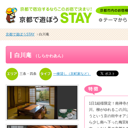
京都で遊ぼうSTAY
白川庵
白川庵
（しらかわあん）
三条・四条
一棟貸し（京町家など）
1日1組様限定！南禅
川。柳がゆれるこの川
うという京の街中オア
ら少し南へ下った梅宮