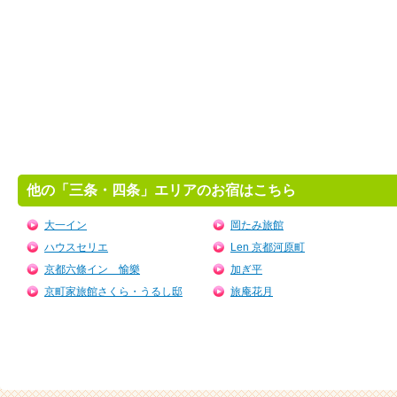
他の「三条・四条」エリアのお宿はこちら
大一イン
岡たみ旅館
ハウスセリエ
Len 京都河原町
京都六條イン 愉樂
加ぎ平
京町家旅館さくら・うるし邸
旅庵花月