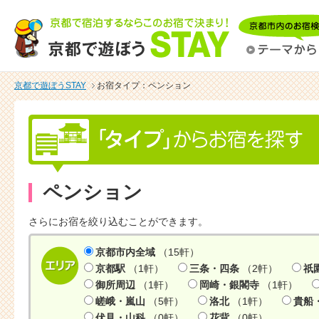
京都で遊ぼうSTAY
お宿タイプ：ペンション
ペンション
さらにお宿を絞り込むことができます。
京都市内全域
（15軒）
京都駅
（1軒）
三条・四条
（2軒）
祇
御所周辺
（1軒）
岡崎・銀閣寺
（1軒）
嵯峨・嵐山
（5軒）
洛北
（1軒）
貴船
伏見・山科
（0軒）
花背
（0軒）