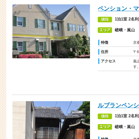
ペンション・マ
1泊1室 2名
嵯峨・嵐山
特徴
京
住所
〒
アクセス
嵐
す
ルブランペンシ
1泊1室 2名
嵯峨・嵐山