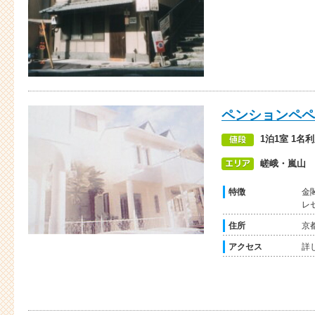
ペンションペペ
1泊1室 1名
嵯峨・嵐山
特徴
金
レ
住所
京
アクセス
詳