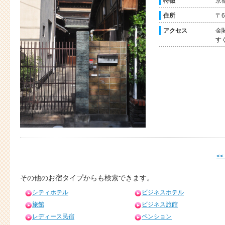
特徴
京
住所
〒6
アクセス
金
す
<<
その他のお宿タイプからも検索できます。
シティホテル
ビジネスホテル
旅館
ビジネス旅館
レディース民宿
ペンション