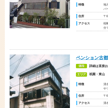
特徴
地
バ
住所
〒6
アクセス
桂
分
ペンション古都
詳細は直接お
祇園・東山
特徴
清
や
住所
〒
アクセス
清