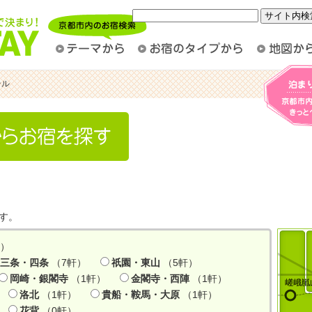
テル
す。
軒）
三条・四条
（7軒）
祇園・東山
（5軒）
岡崎・銀閣寺
（1軒）
金閣寺・西陣
（1軒）
洛北
（1軒）
貴船・鞍馬・大原
（1軒）
花背
（0軒）