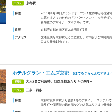
京都駅
特徴
2011年4月28日グランドオープン！世界中から京
に暮らす方々のための「アパートメント」を半分ず
新感覚のデザイナーズホテル』です。
住所
京都府京都市南区東九条明田町7番
アクセス
交通至便な京都駅近くに位置し、市内および周辺地域
口より徒歩12分です。
ホテルグラン・エムズ京都
（ほてるぐらんえむずきょ
大人2名ご利用時、1室1名様あたり 4,050円～
三条・四条
特徴
京都市役所前駅より徒歩1分のデザイナーズホテルで
先斗町や商店街の錦市場などの人気エリアまで徒歩1