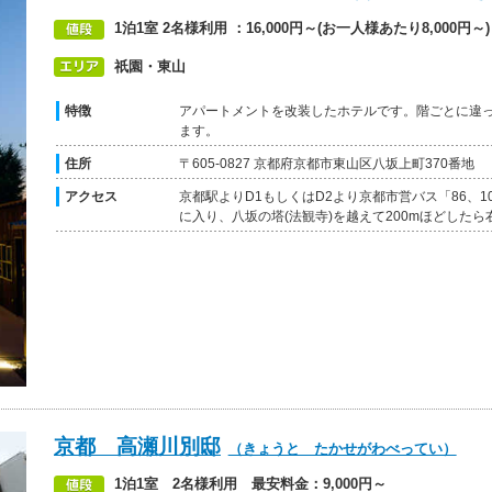
1泊1室 2名様利用 ：16,000円～(お一人様あたり8,000円～)
祇園・東山
特徴
アパートメントを改装したホテルです。階ごとに違
ます。
住所
〒605-0827 京都府京都市東山区八坂上町370番地
アクセス
京都駅よりD1もしくはD2より京都市営バス「86、10
に入り、八坂の塔(法観寺)を越えて200mほどした
京都 高瀬川別邸
（きょうと たかせがわべってい）
1泊1室 2名様利用 最安料金：9,000円～