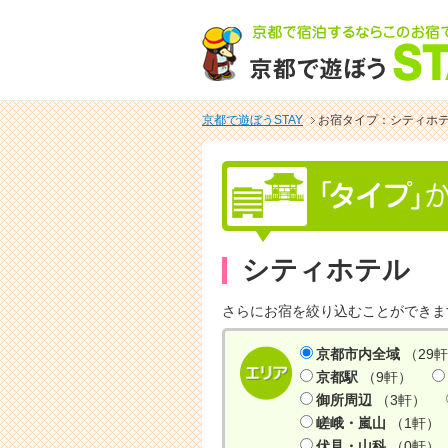
京都で遊ぼうSTAY
お宿タイプ：シティホ
シティホテル
さらにお宿を絞り込むことができま
京都市内全域
（29
京都駅
（9軒）
御所周辺
（3軒）
嵯峨・嵐山
（1軒）
伏見・山科
（0軒）