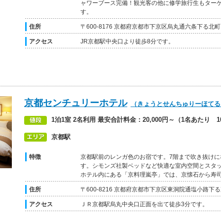
ャワーブース完備！観光客の他に修学旅行生もター
す。
住所
〒600-8176 京都府京都市下京区烏丸通六条下る北町
アクセス
JR京都駅中央口より徒歩8分です。
京都センチュリーホテル
（きょうとせんちゅりーほてる
1泊1室 2名利用 最安合計料金：20,000円～（1名あたり 10
京都駅
特徴
京都駅前のレンガ色のお宿です。7階まで吹き抜け
す。シモンズ社製ベッドなど快適な室内空間とスタ
ホテル内にある「京料理嵐亭」では、京懐石から寿
住所
〒600-8216 京都府京都市下京区東洞院通塩小路下る
アクセス
ＪＲ京都駅烏丸中央口正面を出て徒歩3分です。