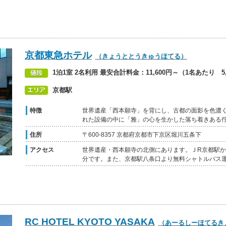
京都東急ホテル
（きょうととうきゅうほてる）
1泊1室 2名利用 最安合計料金：11,600円～（1名あたり 5,
京都駅
特徴
世界遺産「西本願寺」を背にし、古都の面影を色濃
れた設備の中に「雅」の心を生かした落ち着きある
住所
〒600-8357 京都府京都市下京区堀川五条下
アクセス
世界遺産・西本願寺の北側にあります。ＪR京都駅か
分です。また、京都駅八条口より無料シャトルバス
RC HOTEL KYOTO YASAKA
（あーるしーほてるき