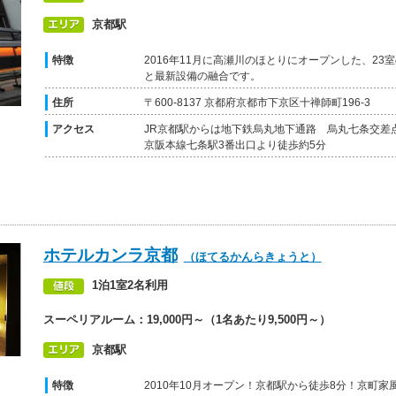
京都駅
特徴
2016年11月に高瀬川のほとりにオープンした、2
と最新設備の融合です。
住所
〒600-8137 京都府京都市下京区十禅師町196-3
アクセス
JR京都駅からは地下鉄烏丸地下通路 烏丸七条交差
京阪本線七条駅3番出口より徒歩約5分
ホテルカンラ京都
（ほてるかんらきょうと）
1泊1室2名利用
スーペリアルーム：19,000円～（1名あたり9,500円～）
京都駅
特徴
2010年10月オープン！京都駅から徒歩8分！京町