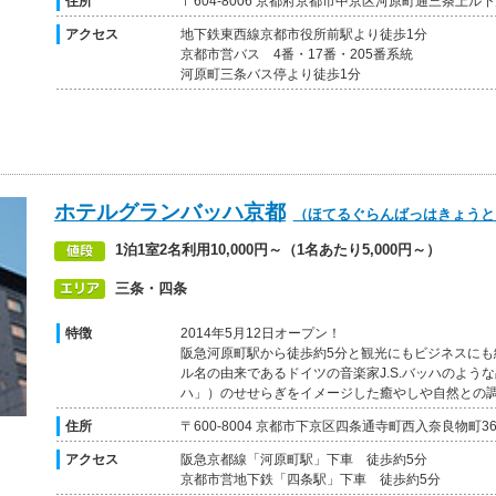
住所
〒604-8006 京都府京都市中京区河原町通三条上ル下丸
アクセス
地下鉄東西線京都市役所前駅より徒歩1分
京都市営バス 4番・17番・205番系統
河原町三条バス停より徒歩1分
ホテルグランバッハ京都
（ほてるぐらんばっはきょうと
1泊1室2名利用10,000円～（1名あたり5,000円～）
三条・四条
特徴
2014年5月12日オープン！
阪急河原町駅から徒歩約5分と観光にもビジネスに
ル名の由来であるドイツの音楽家J.S.バッハのような
ハ」）のせせらぎをイメージした癒やしや自然との
住所
〒600-8004 京都市下京区四条通寺町西入奈良物町36
アクセス
阪急京都線「河原町駅」下車 徒歩約5分
京都市営地下鉄「四条駅」下車 徒歩約5分