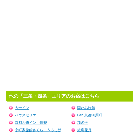
他の「三条・四条」エリアのお宿はこちら
大一イン
岡たみ旅館
ハウスセリエ
Len 京都河原町
京都六條イン 愉樂
加ぎ平
京町家旅館さくら・うるし邸
旅庵花月