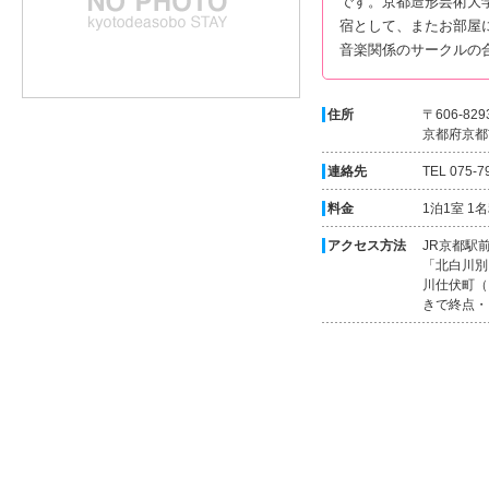
です。京都造形芸術大
宿として、またお部屋
音楽関係のサークルの
住所
〒606-829
京都府京都
連絡先
TEL 075-7
料金
1泊1室 1
アクセス方法
JR京都駅
「北白川別
川仕伏町（
きで終点・