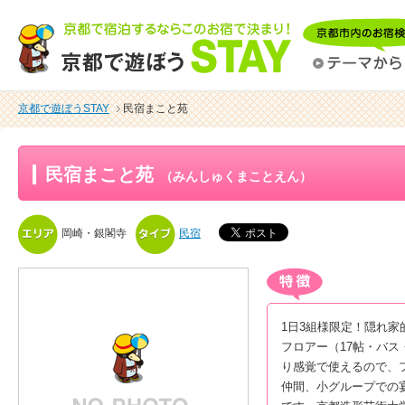
京都で遊ぼうSTAY
民宿まこと苑
民宿まこと苑
（みんしゅくまことえん）
岡崎・銀閣寺
民宿
1日3組様限定！隠れ家
フロアー（17帖・バ
り感覚で使えるので、
仲間、小グループでの