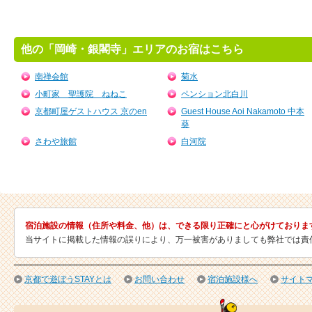
他の「岡崎・銀閣寺」エリアのお宿はこちら
南禅会館
菊水
小町家 聖護院 ねねこ
ペンション北白川
京都町屋ゲストハウス 京のen
Guest House Aoi Nakamoto 中本
葵
さわや旅館
白河院
宿泊施設の情報（住所や料金、他）は、できる限り正確にと心がけておりま
当サイトに掲載した情報の誤りにより、万一被害がありましても弊社では責
京都で遊ぼうSTAYとは
お問い合わせ
宿泊施設様へ
サイト