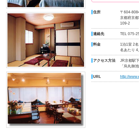
住所
〒604-808
京都府京都
109-2
連絡先
TEL 075-2
料金
1泊1室 2
名あたり 4
アクセス方法
JR京都駅
「烏丸御池
URL
http://www.