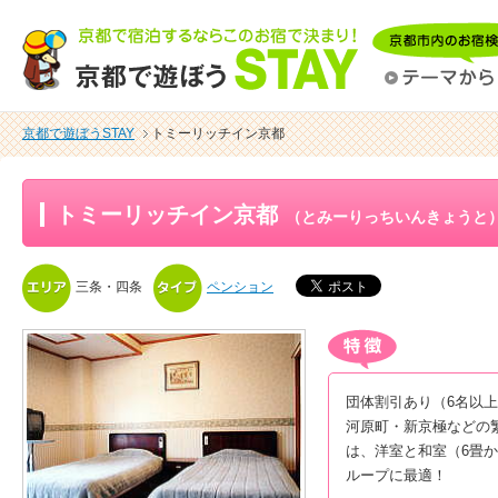
京都で遊ぼうSTAY
トミーリッチイン京都
トミーリッチイン京都
（とみーりっちいんきょうと
三条・四条
ペンション
団体割引あり（6名以
河原町・新京極などの
は、洋室と和室（6畳か
ループに最適！