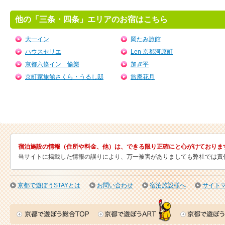
他の「三条・四条」エリアのお宿はこちら
大一イン
岡たみ旅館
ハウスセリエ
Len 京都河原町
京都六條イン 愉樂
加ぎ平
京町家旅館さくら・うるし邸
旅庵花月
宿泊施設の情報（住所や料金、他）は、できる限り正確にと心がけておりま
当サイトに掲載した情報の誤りにより、万一被害がありましても弊社では責
京都で遊ぼうSTAYとは
お問い合わせ
宿泊施設様へ
サイト