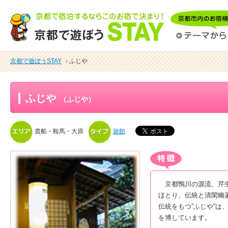
京都で遊ぼうSTAY
ふじや
ふじや
（ふじや）
貴船・鞍馬・大原
旅館
京都鴨川の源流、芹生
ほとり、伝統と清閑幽
伝統をもつ”ふじや”は
を博しています。