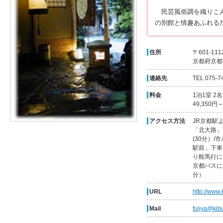
民芸風俗調を織りこん
の別館と情趣あふれる
住所
〒601-111
京都府京都
連絡先
TEL 075-7
料金
1泊1室 
49,350円
アクセス方法
JR京都駅
「北大路」
(30分）/
駅前」下車
り鞍馬行に
京都バスに
分）
URL
http://www.
Mail
fujiya@kibu