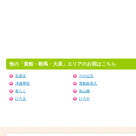
他の「貴船・鞍馬・大原」エリアのお宿はこちら
右源太
小の山荘
浄蓮華院
貴船栃喜久
喜らく
魚山園
ひろ文
ひろや