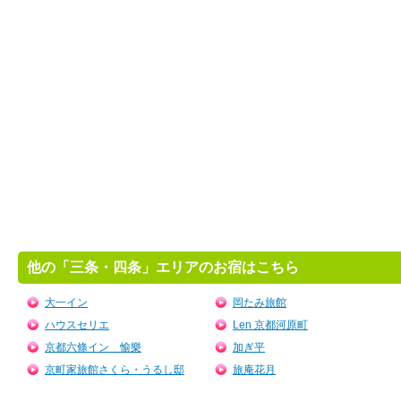
他の「三条・四条」エリアのお宿はこちら
大一イン
岡たみ旅館
ハウスセリエ
Len 京都河原町
京都六條イン 愉樂
加ぎ平
京町家旅館さくら・うるし邸
旅庵花月