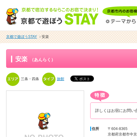
京都で遊ぼうSTAY
安楽
安楽
（あんらく）
三条・四条
旅館
詳しくはお宿にお問い
住所
〒604-8365
京都府京都市中京