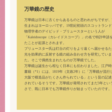
万華鏡の歴史
万華鏡は日本に古くからあるものと思われがちですが、
生まれはヨーロッパです。19世紀初頭のスコットランド
物理学者のデイビッド・ブリュースターという人が
「Kaleidoscope（カレイドスコープ）」の名で特許申請
たことが起源とされます。
ブリュースター氏は灯台の灯りをより遠くへ届かせるた
光を効果的に反射する鏡の組み合わせ方を研究していま
た。そこで偶然生まれたものが万華鏡でした。
万華鏡は誕生から程なく日本にも伝わりました。江戸時
書籍（*1）には、1819年（文政2年）に「万華鏡が流行
大阪で模造品がたくさん作られている」という旨の記述
されているそうです。万華鏡が発明されてまだ3年とい
さで、既に日本でも万華鏡作りが始まっていたのです。