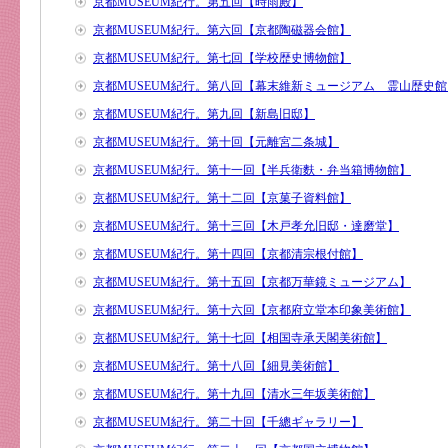
京都MUSEUM紀行。第五回【時雨殿】
京都MUSEUM紀行。第六回【京都陶磁器会館】
京都MUSEUM紀行。第七回【学校歴史博物館】
京都MUSEUM紀行。第八回【幕末維新ミュージアム 霊山歴史館
京都MUSEUM紀行。第九回【新島旧邸】
京都MUSEUM紀行。第十回【元離宮二条城】
京都MUSEUM紀行。第十一回【半兵衛麩・弁当箱博物館】
京都MUSEUM紀行。第十二回【京菓子資料館】
京都MUSEUM紀行。第十三回【木戸孝允旧邸・達磨堂】
京都MUSEUM紀行。第十四回【京都清宗根付館】
京都MUSEUM紀行。第十五回【京都万華鏡ミュージアム】
京都MUSEUM紀行。第十六回【京都府立堂本印象美術館】
京都MUSEUM紀行。第十七回【相国寺承天閣美術館】
京都MUSEUM紀行。第十八回【細見美術館】
京都MUSEUM紀行。第十九回【清水三年坂美術館】
京都MUSEUM紀行。第二十回【千總ギャラリー】