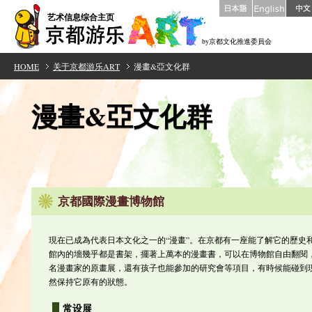
艺术信息综合主页
by京都文化推進委員会
HOME
关于京都游乐ART
漫畫&亞文化群
漫畫&亞文化群
京都國際漫畫博物館
現在已成為代表日本文化之一的“漫畫”。在京都有一座能了解它的歷史
館內的墻幾乎都是書架，擺著上萬本的漫畫書，可以在博物館自由翻閱
名漫畫家的原畫展，還有孩子也能參加的研究會等項目，有時候能碰到現
然保持它原有的狀態。
常设展