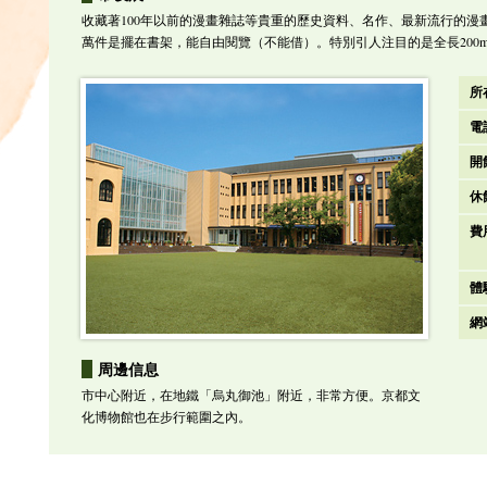
收藏著100年以前的漫畫雜誌等貴重的歷史資料、名作、最新流行的漫
萬件是擺在書架，能自由閱覽（不能借）。特別引人注目的是全長200
所
電
開
休
費
體
網
周邊信息
市中心附近，在地鐵「烏丸御池」附近，非常方便。京都文
化博物館也在步行範圍之內。