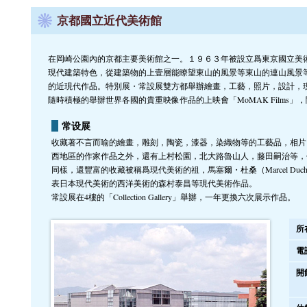
京都國立近代美術館
在岡崎公園內的京都主要美術館之一。１９６３年被設立爲東京國立美
現代建築特色，從建築物的上壹層能瞭望東山的風景等東山的連山風景
的近現代作品。特別展・常設展雙方都舉辦繪畫，工藝，照片，設計，
隨時積極的舉辦世界各國的貴重映像作品的上映會「MoMAK Films
常设展
收藏著不言而喻的繪畫，雕刻，陶瓷，漆器，染織物等的工藝品，相片
西地區的作家作品之外，還有上村松園，北大路魯山人，藤田嗣治等，
同樣，還豐富的收藏被稱爲現代美術的祖，馬塞爾・杜桑（Marcel Ducha
表日本現代美術的西洋美術的森村泰昌等現代美術作品。
常設展在4樓的「Collection Gallery」舉辦，一年更換六次展示作品。
所
電
開