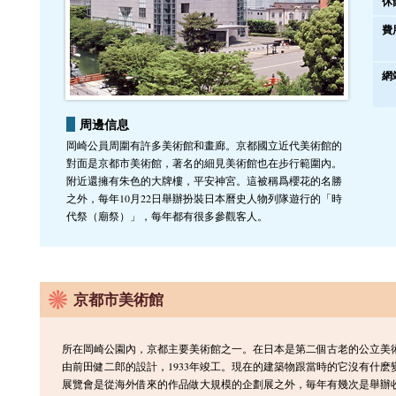
休
費
網
周邊信息
岡崎公員周圍有許多美術館和畫廊。京都國立近代美術館的
對面是京都市美術館，著名的細見美術館也在步行範圍內。
附近還擁有朱色的大牌樓，平安神宮。這被稱爲櫻花的名勝
之外，每年10月22日舉辦扮裝日本曆史人物列隊遊行的「時
代祭（廟祭）」，每年都有很多參觀客人。
京都市美術館
所在岡崎公園內，京都主要美術館之一。在日本是第二個古老的公立美
由前田健二郎的設計，1933年竣工。現在的建築物跟當時的它沒有什
展覽會是從海外借來的作品做大規模的企劃展之外，毎年有幾次是舉辦收