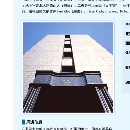
示地下室是北大路魯山人（陶藝），二樓是村上華嶽（日本畫），三樓
品。還收藏歐美的作家Paul Klee（繪畫）、Henri Cartie-Bresson
所
電
開
休
收
網
周邊信息
在非常方便的京都代表繁華街，祇園的附近。周邊有禮品店