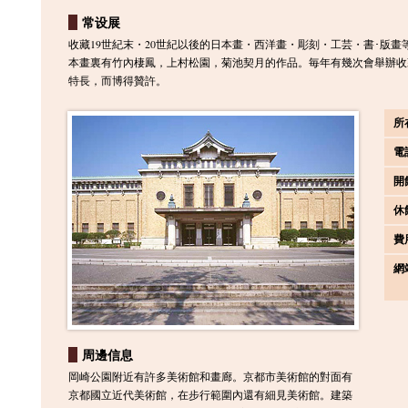
常设展
收藏19世紀末・20世紀以後的日本畫・西洋畫・彫刻・工芸・書･版畫
本畫裏有竹內棲鳳，上村松園，菊池契月的作品。毎年有幾次會舉辦收
特長，而博得贊許。
所
電
開
休
費
網
周邊信息
岡崎公園附近有許多美術館和畫廊。京都市美術館的對面有
京都國立近代美術館，在步行範圍內還有細見美術館。建築