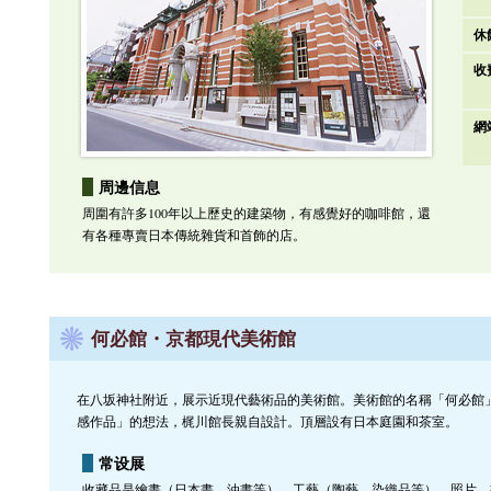
休
收
網
周邊信息
周圍有許多100年以上歷史的建築物，有感覺好的咖啡館，還
有各種專賣日本傳統雜貨和首飾的店。
何必館・京都現代美術館
在八坂神社附近，展示近現代藝術品的美術館。美術館的名稱「何必館
感作品」的想法，梶川館長親自設計。頂層設有日本庭園和茶室。
常设展
收藏品是繪畫（日本畫，油畫等）、工藝（陶藝，染織品等）、照片、