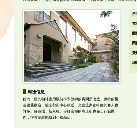
所
電
開
閉
費
網
周邊信息
館內一樓的咖啡廳用以前小學教師的房間所改造，獨特的構
造很受歡迎，離京都街中心很近，光臨這家咖啡廳的客人也
許多。錦市場，新京極、寺釘京極的商店街也在步行範圍
內，很方便就能找到小禮品店。