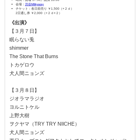
会場：
渋谷Milkyway
チケット：各日前売り ￥1,500（+２ｄ）
2日通し券 ￥2,000（+２ｄ×２）
《出演》
【３月７日】
眠らない兎
shimmer
The Stone That Burns
トカゲロウ
犬人間ニョンズ
【３月８日】
ジオラマラジオ
ヨルニトケル
上野大樹
ヲクヤマ（TRY TRY NIICHE）
犬人間ニョンズ