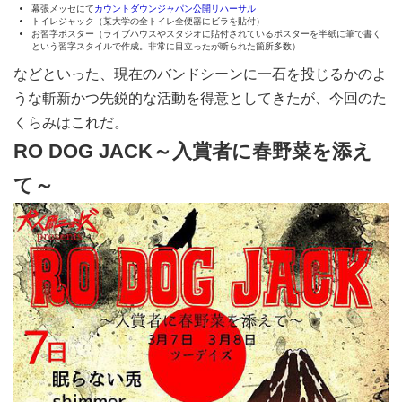
幕張メッセにて
カウントダウンジャパン公開リハーサル
トイレジャック（某大学の全トイレ全便器にビラを貼付）
お習字ポスター（ライブハウスやスタジオに貼付されているポスターを半紙に筆で書く
という習字スタイルで作成。非常に目立ったが断られた箇所多数）
などといった、現在のバンドシーンに一石を投じるかのよ
うな斬新かつ先鋭的な活動を得意としてきたが、今回のた
くらみはこれだ。
RO DOG JACK～入賞者に春野菜を添え
て～