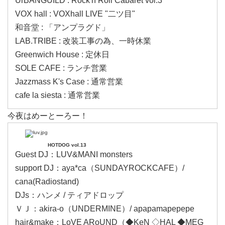
UrBANGUILD : Rock'n Roll Cabaret vol.3
VOX hall : VOXhall LIVE "二ツ目"
和音堂 : 「アンプラグド」
LAB.TRIBE : 改装工事の為、一時休業
Greenwich House : 定休日
SOLE CAFE : ランチ営業
Jazzmass K's Case : 通常営業
cafe la siesta : 通常営業
今夜はめーとーろー！
HOTDOG vol.13
Guest DJ：LUV&MANI monsters
support DJ：aya*ca（SUNDAYROCKCAFE）/
cana(Radiostand)
DJs：ハンメ / ティアドロップ
ＶＪ：akira-o（UNDERMINE）/ apapamapepepe
hair&make：LoVE ARoUND（◆KeN ◇HAL ◆MEG