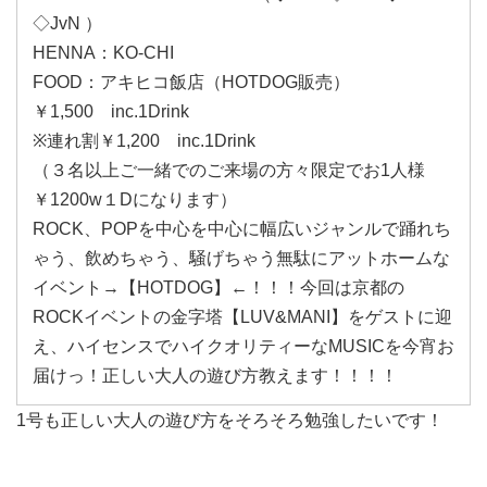
◇JvN ）
HENNA：KO-CHI
FOOD：アキヒコ飯店（HOTDOG販売）
￥1,500 inc.1Drink
※連れ割￥1,200 inc.1Drink
（３名以上ご一緒でのご来場の方々限定でお1人様
￥1200w１Dになります）
ROCK、POPを中心を中心に幅広いジャンルで踊れち
ゃう、飲めちゃう、騒げちゃう無駄にアットホームな
イベント→【HOTDOG】←！！！今回は京都の
ROCKイベントの金字塔【LUV&MANI】をゲストに迎
え、ハイセンスでハイクオリティーなMUSICを今宵お
届けっ！正しい大人の遊び方教えます！！！！
1号も正しい大人の遊び方をそろそろ勉強したいです！