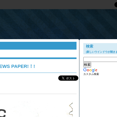
検索
(新しいウインドウが開きま
EWS PAPER!！!
カスタム検索