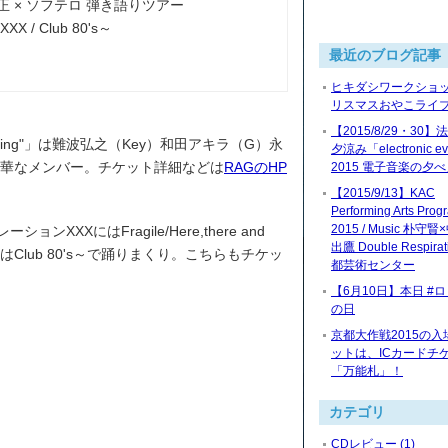
正 × ソフテロ 弾き語りツアー
 / Club 80's～
最近のブログ記事
ヒキダシワークショッ
リスマスおやこライブ2
【2015/8/29・30
010 Spring"」は難波弘之（Key）和田アキラ（G）永
夕涼み「electronic ev
豪華なメンバー。チケット詳細などは
RAGのHP
2015 電子音楽の夕
【2015/9/13】KAC
Performing Arts Prog
2015 / Music 朴守
XXXにはFragile/Here,there and
出鷹 Double Respira
からはClub 80's～で踊りまくり。こちらもチケッ
都芸術センター
【6月10日】本日 #
の日
京都大作戦2015の入
ットは、ICカードチ
「万能札」！
カテゴリ
CDレビュー (1)