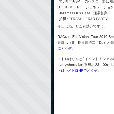
で3周年★SP 「のべテロ」野辺剛
CLUB METRO : ジェネレーションXXX
Jazzmass K's Case : 通常営業
拾得 : "TRASH !!" R&R PARTY!!
今日はね、どこも熱いですよ。
RAGの「ExhiVision "Tour 2
井敏己（B）長谷川浩二（Ds）と
にどうぞ。
メトロはなんと2イベント！ジェネレーション
everywhere/鯨が参戦。23：00
トは
>メトロHPでどうぞ。