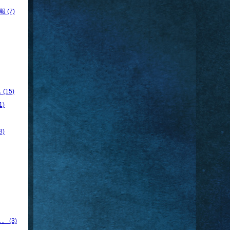
 (7)
15)
)
)
 (3)