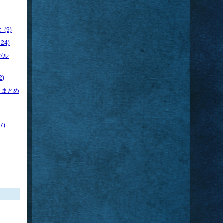
(9)
24)
バル
)
トまとめ
7)