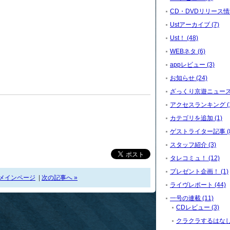
CD・DVDリリース情報
Ustアーカイブ (7)
Ust！ (48)
WEBネタ (6)
appレビュー (3)
お知らせ (24)
ざっくり京遊ニュース (
アクセスランキング (1
カテゴリを追加 (1)
ゲストライター記事 (8
スタッフ紹介 (3)
タレコミュ！ (12)
プレゼント企画！ (1)
メインページ
|
次の記事へ »
ライヴレポート (44)
一号の連載 (11)
CDレビュー (3)
クラクラするはなし。