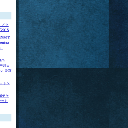
プ ク
015
】法然院で
ening
べ」
ram
賢×中川日
tion＠京
ロットン
場チケ
ケット