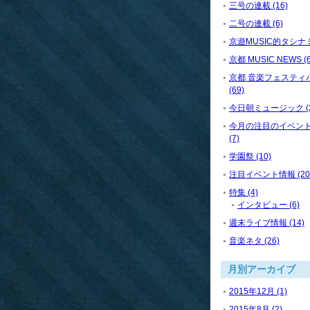
三号の連載 (16)
二号の連載 (6)
京遊MUSIC的タシナミ 
京都 MUSIC NEWS (6
京都 音楽フェスティ
(69)
今日朝ミュージック (2
今月の注目のイベン
(7)
学園祭 (10)
注目イベント情報 (20
特集 (4)
インタビュー (6)
週末ライブ情報 (14)
音楽ネタ (26)
月別アーカイブ
2015年12月 (1)
2015年8月 (2)