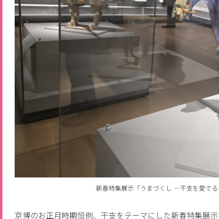
新春特集展示「うまづくし ―干支を愛で
京博のお正月時期恒例、干支をテーマにした新春特集展示「