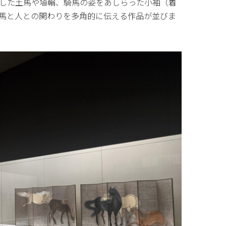
した土馬や埴輪、騎馬の姿をあしらった小袖（着
馬と人との関わりを多角的に伝える作品が並びま