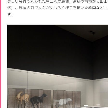
美しい装飾で彩られた唐三彩の馬俑、遺跡や古墳から出土
物）、馬屋の前で人々がくつろぐ様子を描いた絵画など、
す。