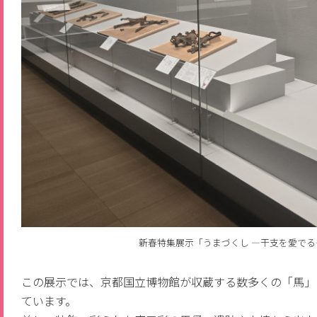
新春特集展示「うまづくし ―干支を愛で
この展示では、京都国立博物館が収蔵する数多くの「馬」
ています。