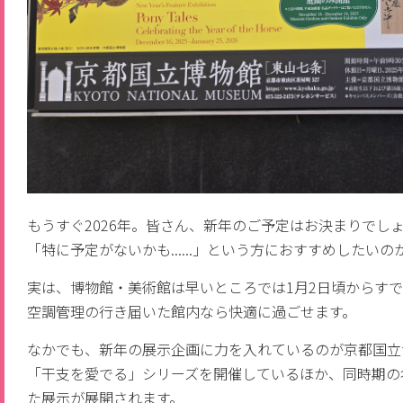
もうすぐ2026年。皆さん、新年のご予定はお決まりでし
「特に予定がないかも......」という方におすすめした
実は、博物館・美術館は早いところでは1月2日頃からす
空調管理の行き届いた館内なら快適に過ごせます。
なかでも、新年の展示企画に力を入れているのが京都国立
「干支を愛でる」シリーズを開催しているほか、同時期の
た展示が展開されます。