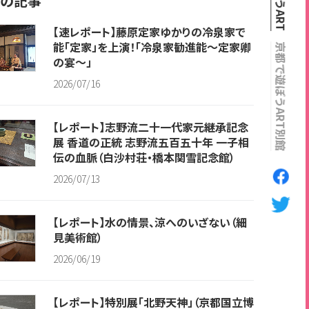
の記事
【速レポート】藤原定家ゆかりの冷泉家で
能「定家」を上演！「冷泉家勧進能～定家卿
京都で遊ぼうART別館
の宴～」
2026/07/16
【レポート】志野流二十一代家元継承記念
展 香道の正統 志野流五百五十年 一子相
伝の血脈（白沙村荘・橋本関雪記念館）
2026/07/13
【レポート】水の情景、涼へのいざない（細
見美術館）
2026/06/19
【レポート】特別展「北野天神」（京都国立博