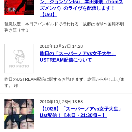
ン、ジョンソンtsu、本田未明（fromス
ズメンバ）のライヴを配信します！
【Ust】
緊急決定！本日アバンギルドで行われる「故郷は地球〜国籍不明
弾き語りサミ
2010年10月27日 14:28
昨日の「スーパーノアvs女子大生」
USTREAM配信について
昨日のUSTREAM配信に関するお詫び まず、謝罪から申し上げま
す。 昨
2010年10月26日 13:58
【10/26】「スーパーノアvs女子大生」
Ust配信！【本日・21:30頃～】