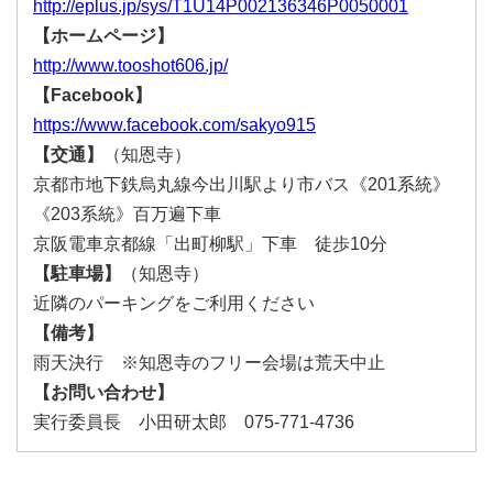
http://eplus.jp/sys/T1U14P002136346P0050001
【ホームページ】
http://www.tooshot606.jp/
【Facebook】
https://www.facebook.com/sakyo915
【交通】
（知恩寺）
京都市地下鉄烏丸線今出川駅より市バス《201系統》
《203系統》百万遍下車
京阪電車京都線「出町柳駅」下車 徒歩10分
【駐車場】
（知恩寺）
近隣のパーキングをご利用ください
【備考】
雨天決行 ※知恩寺のフリー会場は荒天中止
【お問い合わせ】
実行委員長 小田研太郎 075-771-4736