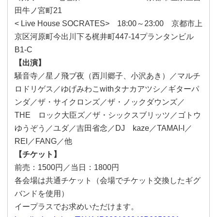
田牛ノ宮町21
< Live House SOCRATES> 18:00～23:00 京都市上
京区河原町今出川下る梶井町447-14プランタンビル
B1-C
【出演】
騒音寺／星ノ飛ブ夜（西川郷子、小沢あき）／マルチ
ロドリゲス／ゆげみわこwithタナカアツシ／ギターパ
ンダ／ザ・サイクロンズ／ザ・ノックダウンズ／
THE ロック大臣ズ／ザ・シックスブリッツ／ゴトウ
ゆうぞう／ユダ／吉田省念／DJ kaze／TAMAI-I／
REI／FANG／他
【チケット】
前売：1500円／当日：1800円
各会場は共通チケット（会場でチケット交換したギグ
バンドを使用）
イープラスでお求めいただけます。