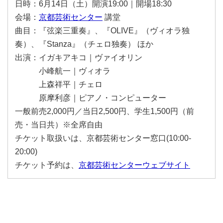
日時：6月14日（土）開演19:00｜開場18:30
会場：
京都芸術センター
講堂
曲目：『弦楽三重奏』、『OLIVE』（ヴィオラ独
奏）、『Stanza』（チェロ独奏） ほか
出演：イガキアキコ｜ヴァイオリン
小峰航一｜ヴィオラ
上森祥平｜チェロ
原摩利彦｜ピアノ・コンピューター
一般前売2,000円／当日2,500円、学生1,500円（前
売・当日共）※全席自由
チケット取扱いは、京都芸術センター窓口(10:00-
20:00)
チケット予約は、
京都芸術センターウェブサイト