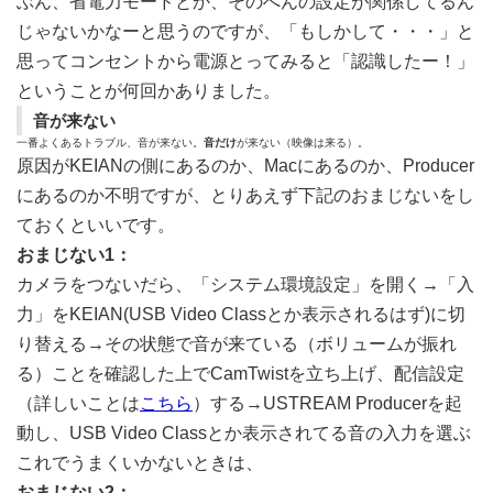
ぶん、省電力モードとか、そのへんの設定が関係してるん
じゃないかなーと思うのですが、「もしかして・・・」と
思ってコンセントから電源とってみると「認識したー！」
ということが何回かありました。
音が来ない
一番よくあるトラブル、音が来ない。
音だけ
が来ない（映像は来る）。
原因がKEIANの側にあるのか、Macにあるのか、Producer
にあるのか不明ですが、とりあえず下記のおまじないをし
ておくといいです。
おまじない1：
カメラをつないだら、「システム環境設定」を開く→「入
力」をKEIAN(USB Video Classとか表示されるはず)に切
り替える→その状態で音が来ている（ボリュームが振れ
る）ことを確認した上でCamTwistを立ち上げ、配信設定
（詳しいことは
こちら
）する→USTREAM Producerを起
動し、USB Video Classとか表示されてる音の入力を選ぶ
これでうまくいかないときは、
おまじない2：