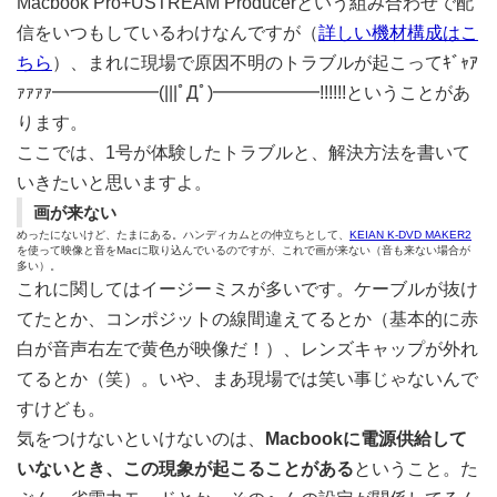
Macbook Pro+USTREAM Producerという組み合わせで配
信をいつもしているわけなんですが（
詳しい機材構成はこ
ちら
）、まれに現場で原因不明のトラブルが起こってｷﾞｬｱ
ｧｧｧｧ━━━━━━(|||ﾟДﾟ)━━━━━━!!!!!!ということがあ
ります。
ここでは、1号が体験したトラブルと、解決方法を書いて
いきたいと思いますよ。
画が来ない
めったにないけど、たまにある。ハンディカムとの仲立ちとして、
KEIAN K-DVD MAKER2
を使って映像と音をMacに取り込んでいるのですが、これで画が来ない（音も来ない場合が
多い）。
これに関してはイージーミスが多いです。ケーブルが抜け
てたとか、コンポジットの線間違えてるとか（基本的に赤
白が音声右左で黄色が映像だ！）、レンズキャップが外れ
てるとか（笑）。いや、まあ現場では笑い事じゃないんで
すけども。
気をつけないといけないのは、
Macbookに電源供給して
いないとき、この現象が起こることがある
ということ。た