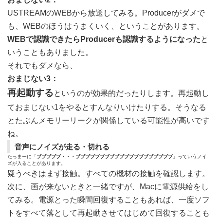
USTREAMのWEBから放送してみる。Producerがダメで
も、WEBのほうはうまくいく、ということがあります。
WEBで認識できたらProducerも認識するようになった
と
いうこともありました。
それでもダメなら、
おまじない3：
再起動する
というのが効果的だったりします。再起動し
ておまじない1をやるとすんなりいけたりする。そうなる
とたぶんメモリーリークが関係している可能性が高いです
ね。
音声にノイズが走る・切れる
たっまーに「
ブブブブブ・・・ブブブブブブブブブブブブブブブブブブブブ
」っていうノイ
ズが入ることがあります。
疑うべきはまず接触。すべての機材の接触を確認します。
次に、画が来ないときと一緒ですが、Macに電源供給をし
てみる。電源とった瞬間回復することもあれば、一度ソフ
トをすべて落として再起動させてはじめて回復することも