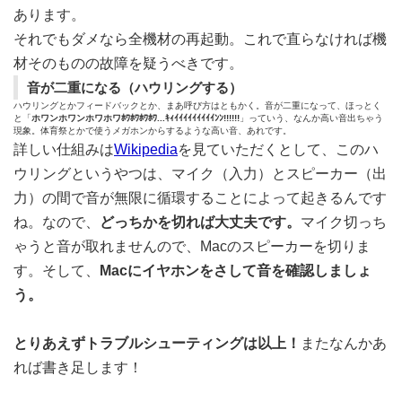
あります。
それでもダメなら全機材の再起動。これで直らなければ機
材そのものの故障を疑うべきです。
音が二重になる（ハウリングする）
ハウリングとかフィードバックとか、まあ呼び方はともかく。音が二重になって、ほっとく
と「
ホワンホワンホワホワﾎﾜﾎﾜﾎﾜﾎﾜ...ｷｨｲｲｲｲｲｲｲｲｲﾝﾝ!!!!!!
」っていう、なんか高い音出ちゃう
現象。体育祭とかで使うメガホンからするような高い音、あれです。
詳しい仕組みは
Wikipedia
を見ていただくとして、このハ
ウリングというやつは、マイク（入力）とスピーカー（出
力）の間で音が無限に循環することによって起きるんです
ね。なので、
どっちかを切れば大丈夫です。
マイク切っち
ゃうと音が取れませんので、Macのスピーカーを切りま
す。そして、
Macにイヤホンをさして音を確認しましょ
う。
とりあえずトラブルシューティングは以上！
またなんかあ
れば書き足します！