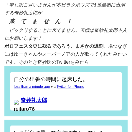
「
申し訳ございませんが本日ラクボウズで1番最初に出演
する奇妙礼太郎が
来 て ま せ ん ！
ビックリすることに来てません。苦情は奇妙礼太郎本人
にお願いします！
」
ボロフェスタ史に残るであろう、まさかの遅刻。
場つなぎ
にはゆーきゃんやスーパーノアの人が歌ってくれたみたい
です。そのとき奇妙氏のTwitterをみたら
自分の出番の時間に起床した。
less than a minute ago
via
Twitter for iPhone
奇妙礼太郎
reitaro76