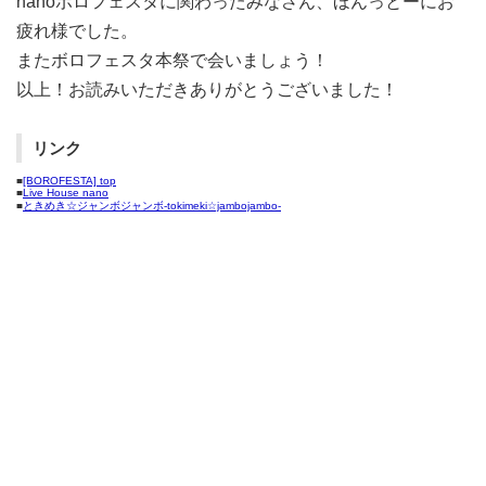
nanoボロフェスタに関わったみなさん、ほんっとーにお
疲れ様でした。
またボロフェスタ本祭で会いましょう！
以上！お読みいただきありがとうございました！
リンク
■
[BOROFESTA] top
■
Live House nano
■
ときめき☆ジャンボジャンボ-tokimeki☆jambojambo-