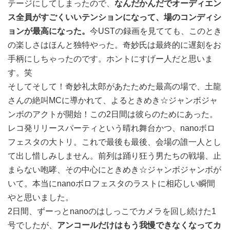
テージにしてしまったので、
なんだかんだでオーディエン
ス全員がすごくいいテンションになって、場のコンディシ
ョンが最高になった。
今USTの録画を見てても、このとき
の楽しさはほんと独特やった。奇妙氏は最終的に遅刻をお
手柄にしちゃったのです。ホントにすげー人だと思いま
す。笑
そしてそして！奇妙礼太郎があたためた最高の場で、土龍
さんの絶叫MCに導かれて、よるときめき☆ジャンボジャ
ンボのアクトが開始！この2日間は彼らのためにあった。
レコ発リリースパーティという晴れ舞台かつ、nanoボロ
フェスタの大トリ。これで最後も最後、会場の誰一人とし
て出し惜しみしません。前列は踊り狂う男たちの戦場、止
まらない咆哮、その中心にときめき☆ジャンボジャンボが
いて。本当にnanoボロフェスタのラストに相応しい瞬間
やと思いました。
2日間、ずーっとnanoのはしっこでカメラを回し続けた1
号でしたが、
アンコールだけはもう我慢できなくなってカ