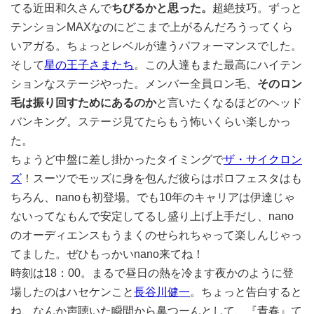
てる近田和久さんで
ちびるかと思った。
超絶技巧。ずっと
テンションMAXなのにどこまで上がるんだろうってくら
いアガる。ちょっとレベルが違うパフォーマンスでした。
そして
星の王子さまたち
。この人達もまた最高にハイテン
ションなステージやった。メンバー全員ロン毛、
そのロン
毛は振り回すためにあるのか
と言いたくなるほどのヘッド
バンキング。ステージ見てたらもう怖いくらい楽しかっ
た。
ちょうど中盤に差し掛かったタイミングで
ザ・サイクロン
ズ
！スーツでモッズに身を包んだ彼らはボロフェスタはも
ちろん、nanoも初登場。でも10年のキャリアは伊達じゃ
ないってなもんで安定してるし盛り上げ上手だし、nano
のオーディエンスもうまくのせられちゃって楽しんじゃっ
てました。ぜひもっかいnano来てね！
時刻は18：00。まるで昼日の熱を冷ます夜かのように登
場したのはハセケンこと
長谷川健一
。ちょっと告白すると
ね、なんか声聴いた瞬間から鼻つーんとして、『青春』て