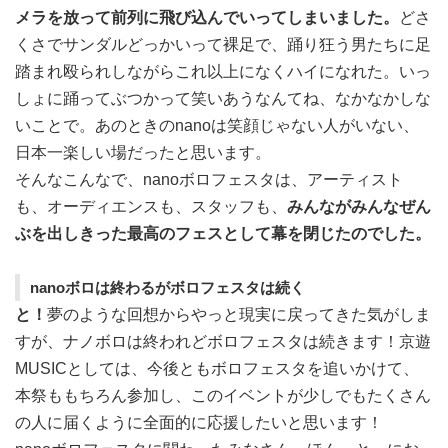
メラを放って前列に飛び込んでいってしまいました。
どさ
くさでサンダルどっかいって裸足で、踊り狂う男たちに足
踏まれ殴られしながらこれ以上になくハイになれた。いっ
しょに踊ってぶつかって笑いあうなんてね、なかなかしな
いことで。あのときのnanoは笑顔じゃない人がいない、
日本一楽しい場だったと思います。
そんなこんなで、nanoボロフェスタは、アーティスト
も、オーディエンスも、スタッフも、
みんながみんなぜん
ぶを出しきった最高のフェスとして幕を閉じたのでした。
nanoボロは終わるがボロフェスタは続く
と！
夢のような回想からやっと現実に戻ってきた気がしま
すが、ナノボロは終われどボロフェスタは続きます！京遊
MUSICとしては、今後ともボロフェスタを追いかけて、
本祭ももちろん参加し、このイベントが少しでもたくさん
の人に届くように全面的に応援したいと思います！