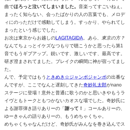
曲で
ほろっと泣いてしまいました。
音楽ってすごいねぇ。
まったく知らない、会ったばかりの人の言葉でも、メロデ
ィにのっただけで感動してしまう。すっかり、やられてし
まったという感じでした。
お次は東京からお越しの
LAGITAGIDA
。
あら、東京の方？
なんてちょっとイケズなつもりで聴こうかと思ったら第1
音でもうギブアップ。鋭いです、激しいです、最高です。
研ぎ澄まされてました。ブレイクの瞬間に神が宿ってまし
た。
んで、予定ではもう
ときめき☆ジャンボジャンボ
の出番な
んですが、ここでなんと遅刻してきた
奇妙礼太郎
がnano
ステージに登場！意外と普通に歌うのかと思いきやもうラ
イヴともトークともつかないカオスな場でした。奇妙氏に
よる謝罪弾き語りありーの「
謝って！
」コールありーの、
ゆーきゃんの語りありーの、もうめちゃくちゃ。
めちゃくちゃなんだけど、奇妙氏がみんなを巻き込んでス