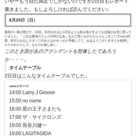
いやーもう自己満足でしかないのですが2日目もレポート
書きました。もしよろしければ読んでください↓
8月29日（日）
最高の一夜が明けて、29日。自宅を出ると1日目よりも肌を焦がすような太陽がお空に照って
いました。「これは最高のフェス日和だなあ」なんて思いながらちゃりんこをこいでnano到
着。昨日とおなじスタッフのみんながせっせと準備してて、おはようございますとか挨拶し
たりされたりして、なんだか嬉し楽し。
このとき誰があのアクシデントを想像したであろう
か・・・。
タイムテーブル
2日目はこんなタイムテーブルでした。
nanoステージ
14:00 Lainy J Groove
15:00 no name
16:00 星の王子さまたち
17:00 ザ・サイクロンズ
18:00 長谷川健一
19:00 LAGITAGIDA