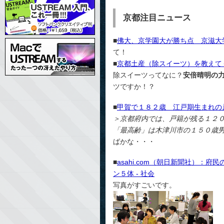
京都注目ニュース
■
佛大、京学園大が勝ち点 京滋大学
て！
■
京都土産（除スイーツ）を教えてくださ
除スイーツってなに？
安倍晴明の
ツですか！？
■
甲賀で１８２歳 江戸期生まれの戸
＞京都府内では、戸籍が残る１２
「最高齢」は木津川市の１５０歳
ばかな・・・
■
asahi.com（朝日新聞社）：
ン５体 - 社会
写真がすごいです。