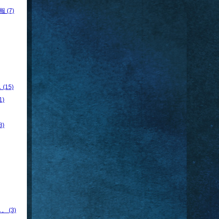
 (7)
15)
)
)
 (3)