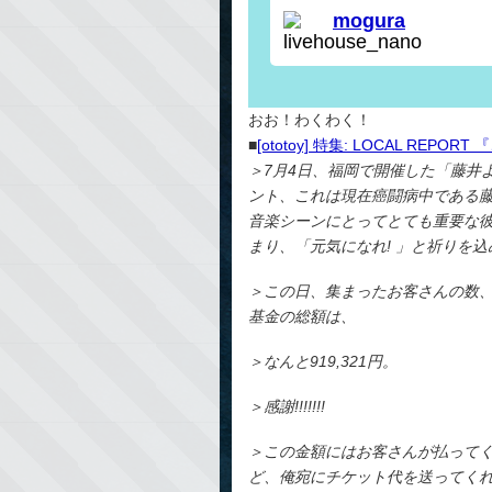
mogura
livehouse_nano
おお！わくわく！
■
[ototoy] 特集: LOCAL RE
＞7月4日、福岡で開催した「藤井
ント、これは現在癌闘病中である
音楽シーンにとってとても重要な
まり、「元気になれ! 」と祈りを
＞この日、集まったお客さんの数、
基金の総額は、
＞なんと919,321円。
＞感謝!!!!!!!
＞この金額にはお客さんが払って
ど、俺宛にチケット代を送ってく