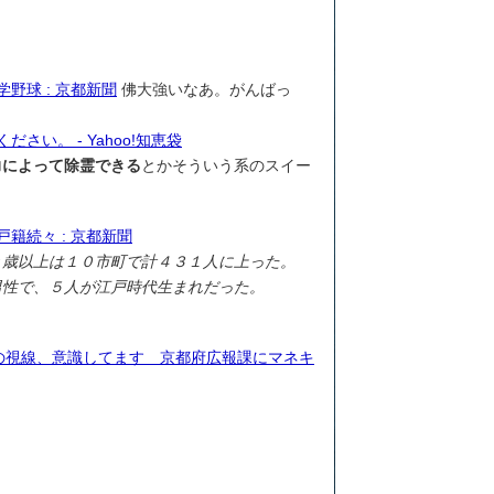
野球 : 京都新聞
佛大強いなあ。がんばっ
い。 - Yahoo!知恵袋
力によって除霊できる
とかそういう系のスイー
籍続々 : 京都新聞
０歳以上は１０市町で計４３１人に上った。
男性で、５人が江戸時代生まれだった。
府民の視線、意識してます 京都府広報課にマネキ