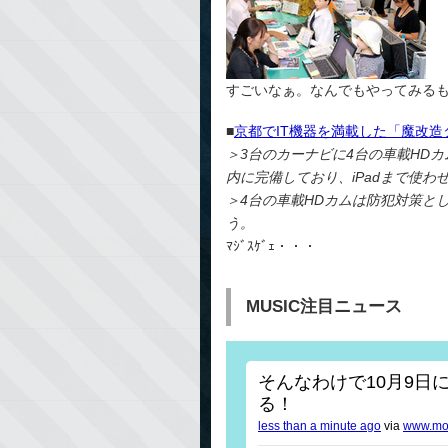
すごいなぁ。なんでもやってみる
■
京都でIT機器を満載した「魔改造タ
＞3台のカーナビに4台の車載HDカ
内に完備しており、iPadまで使わ
＞4台の車載HDカムは防犯対策と
う。
ﾏｼﾞｽｹﾞｪ・・・
MUSIC注目ニュース
そんなわけで10月9日
る！
less than a minute ago
via
www.mov