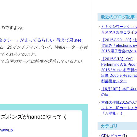
最近のブログ記事
ヒキダシワークショッ
ものですよね。
リスマスおやこライブ2
クシー」が走ってるらしい :教えて君.net
【2015/8/29・30
夕涼み「electronic ev
ム、20インチディスプレイ、Wifiルーターを社
2015 電子音楽の夕
せてくれるとのこと。
【2015/9/13】KAC
して自宅のサーバに映像を送信しているとい
Performing Arts Prog
2015 / Music 朴守
出鷹 Double Respira
都芸術センター
【6月10日】本日 #
の日
京都大作戦2015の入
ットは、ICカードチ
「万能札」！
にズボンズがnanoにやってく
カテゴリ
atwi.jp
CDレビュー (1)