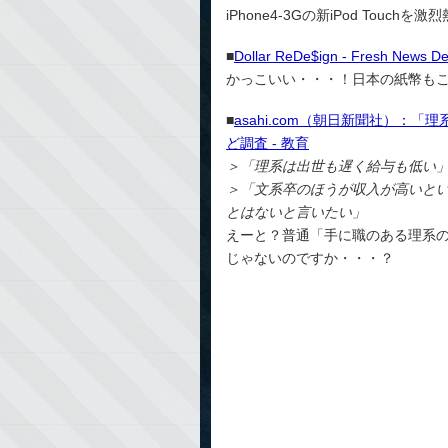
iPhone4-3Gの新iPod Touchを激
■
Dollar ReDe$ign - Fresh News De
かっこいい・・・！日本の紙幣も
■
asahi.com（朝日新聞社）：
ど調査 - 教育
＞「理系は出世も遅く給与も低い
＞「文系卒のほうが収入が高いと
とはないと言いたい」
えーと？普通「手に職のある理系
じゃないのですか・・・？