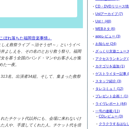
CD・DVDリリース情報
Ustアーカイブ (7)
Ust！ (48)
WEBネタ (6)
appレビュー (3)
PORT 『こぼれ落ちた福岡音楽事情』
お知らせ (24)
よしえ救祭ライブ ～治そうぜ!～」というイベ
藤井よしえを、その名のとおり救う祭り。福岡
ざっくり京遊ニュース (
彼女を慕う全国のバンド・マンやお客さんが集
アクセスランキング (1
込めた一夜。
カテゴリを追加 (1)
ゲストライター記事 (8
313名。出演者34組。そして、集まった救祭
スタッフ紹介 (3)
タレコミュ！ (12)
プレゼント企画！ (1)
ライヴレポート (44)
一号の連載 (11)
CDレビュー (3)
くれたチケット代以外にも、会場に来れないけ
クラクラするはなし。
れた人や、手渡してくれた人。チケット代を倍