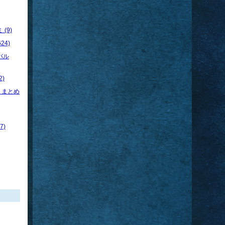
(9)
24)
バル
)
トまとめ
7)