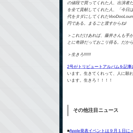
の値段で買ってくれた人、出演者
を全て貢献してくれた人、「今日
代をタダにしてくれたVooDooLou
円である。まるごと渡すからね!
＞これだけあれば、藤井さんも手
とに奇跡だっておこリ得る。だから
＞生きろ!!!!!!
2号がトリビュートアルバムを記事
います。生きてくれって、人に願
います。生きろ！！！！
その他注目ニュース
■
Apple発表イベントは９月１日に＝