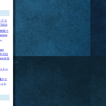
プ ク
015
】法然院で
ening
べ」
ram
賢×中川日
tion＠京
ロットン
場チケ
ケット