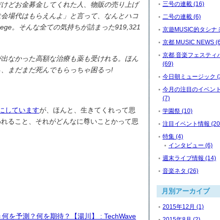
だけどお金募金してくれた人、物販の売り上げ
三号の連載 (16)
は会場代はもらえんよ」と言って、なんとハコ
二号の連載 (6)
nege。そんな全ての気持ちが詰まった919,321
京遊MUSIC的タシナミ 
京都 MUSIC NEWS (6
京都 音楽フェスティ
が出なかった高額な治療も薬も受けれる。ほん
(69)
、まだまだ死んでもらっちゃ困るっ!
今日朝ミュージック (2
今月の注目のイベン
(7)
にしています
が、ほんと、生きてくれって思
学園祭 (10)
われること、それがどんなに尊いことかって思
注目イベント情報 (20
特集 (4)
インタビュー (6)
週末ライブ情報 (14)
音楽ネタ (26)
月別アーカイブ
2015年12月 (1)
何を予測？何を期待？【湯川】 : TechWave
2015年8月 (2)