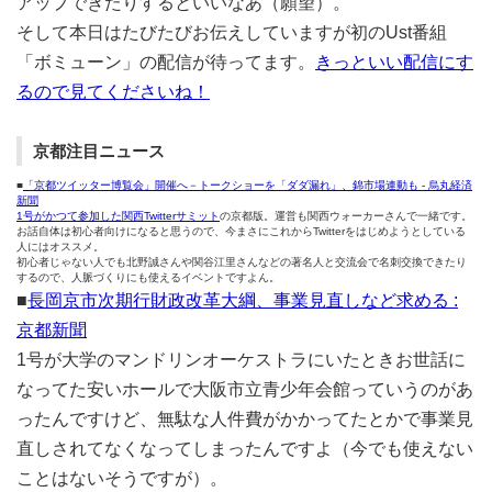
アップできたりするといいなあ（願望）。
そして本日はたびたびお伝えしていますが初のUst番組
「ボミューン」の配信が待ってます。
きっといい配信にす
るので見てくださいね！
京都注目ニュース
■
「京都ツイッター博覧会」開催へ－トークショーを「ダダ漏れ」、錦市場連動も - 烏丸経済
新聞
1号がかつて参加した関西Twitterサミット
の京都版。運営も関西ウォーカーさんで一緒です。
お話自体は初心者向けになると思うので、今まさにこれからTwitterをはじめようとしている
人にはオススメ。
初心者じゃない人でも北野誠さんや関谷江里さんなどの著名人と交流会で名刺交換できたり
するので、人脈づくりにも使えるイベントですよん。
■
長岡京市次期行財政改革大綱、事業見直しなど求める :
京都新聞
1号が大学のマンドリンオーケストラにいたときお世話に
なってた安いホールで大阪市立青少年会館っていうのがあ
ったんですけど、無駄な人件費がかかってたとかで事業見
直しされてなくなってしまったんですよ（今でも使えない
ことはないそうですが）。