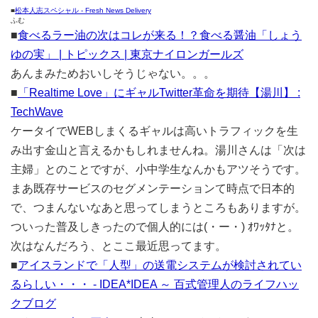
■
松本人志スペシャル - Fresh News Delivery
ふむ
■
食べるラー油の次はコレが来る！？食べる醤油「しょう
ゆの実」 | トピックス | 東京ナイロンガールズ
あんまみためおいしそうじゃない。。。
■
「Realtime Love」にギャルTwitter革命を期待【湯川】 :
TechWave
ケータイでWEBしまくるギャルは高いトラフィックを生
み出す金山と言えるかもしれませんね。湯川さんは「次は
主婦」とのことですが、小中学生なんかもアツそうです。
まあ既存サービスのセグメンテーションて時点で日本的
で、つまんないなあと思ってしまうところもありますが。
ついった普及しきったので個人的には(・ー・) ｵﾜｯﾀﾅと。
次はなんだろう、とここ最近思ってます。
■
アイスランドで「人型」の送電システムが検討されてい
るらしい・・・ - IDEA*IDEA ～ 百式管理人のライフハッ
クブログ