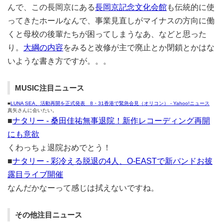
んで、この長岡京にある
長岡京記念文化会館
も伝統的に使
ってきたホールなんで、事業見直しがマイナスの方向に働
くと母校の後輩たちが困ってしまうなあ、などと思った
り。
大綱の内容
をみると改修が主で廃止とか閉鎖とかはな
いような書き方ですが。。。
MUSIC注目ニュース
■
LUNA SEA、活動再開を正式発表 8・31香港で緊急会見（オリコン） - Yahoo!ニュース
真矢さんに会いたい。
■
ナタリー - 桑田佳祐無事退院！新作レコーディング再開
にも意欲
くわっちょ退院おめでとう！
■
ナタリー - 彩冷える脱退の4人、O-EASTで新バンドお披
露目ライブ開催
なんだかなーって感じは拭えないですね。
その他注目ニュース