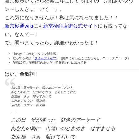
新京極歩いてたら確実に耳にしてるはずの「ふれあいタウ
ン～しんきょーごくー」。
これ気になりませんか！私は気になってました！！
新京極通wiki
にも
新京極商店街公式サイト
にも載ってな
い。なんでー！
で、調べまくったら、詳細がわかったよ！
曲名は「ふれあいタウン新京極」
歌ってるのは「
タイムファイブ
」（紅白にも出たことあるらしいコーラスグループ）
午前10時～午後8時のあいだ、時報代わりに流れてる
はい、
全歌詞
！
一、
あの日 風が歌った 想い出のペーブメント
あなたの心に ほのかな灯り ともしてくれた
新京極 さぁ 帰っておいで
ふれあいタウン 新京極
ふれあいタウン 新京極
二、
この日 光が躍った 虹色のアーケード
あなたの胸に 出逢いのときめき はずませる
新京極 さぁ 駈けておいで