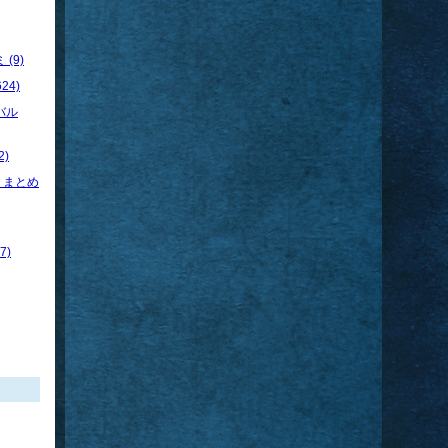
(9)
24)
バル
)
トまとめ
7)