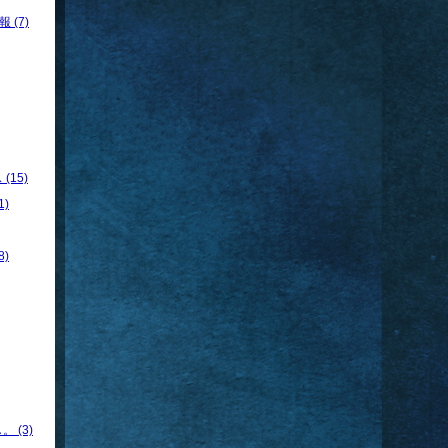
 (7)
15)
)
)
 (3)