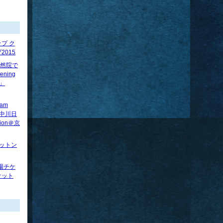
プ ク
015
】法然院で
ening
べ」
ram
賢×中川日
tion＠京
ロットン
場チケ
ケット