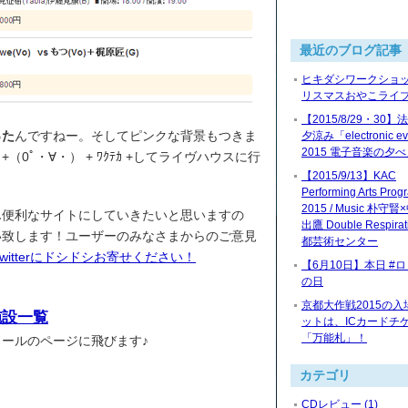
最近のブログ記事
ヒキダシワークショッ
リスマスおやこライブ2
【2015/8/29・30
った
んですねー。そしてピンクな背景もつきま
夕涼み「electronic ev
2015 電子音楽の夕
0ﾟ・∀・） + ﾜｸﾃｶ +してライヴハウスに行
【2015/9/13】KAC
Performing Arts Prog
2015 / Music 朴守
ん便利なサイトにしていきたいと思いますの
出鷹 Double Respira
い致します！ユーザーのみなさまからのご意見
都芸術センター
witterにドシドシお寄せください！
【6月10日】本日 #
の日
京都大作戦2015の入
施設一覧
ットは、ICカードチ
「万能札」！
ールのページに飛びます♪
カテゴリ
CDレビュー (1)