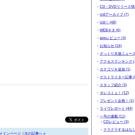
CD・DVDリリース情報
Ustアーカイブ (7)
Ust！ (48)
WEBネタ (6)
appレビュー (3)
お知らせ (24)
ざっくり京遊ニュース (
アクセスランキング (1
カテゴリを追加 (1)
ゲストライター記事 (8
スタッフ紹介 (3)
タレコミュ！ (12)
プレゼント企画！ (1)
ライヴレポート (44)
一号の連載 (11)
CDレビュー (3)
クラクラするはなし。
メインページ
|
次の記事へ »