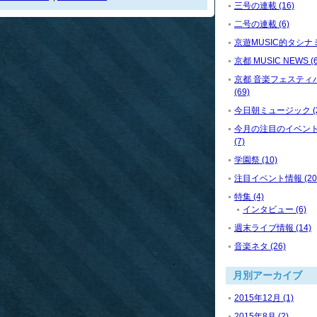
三号の連載 (16)
二号の連載 (6)
京遊MUSIC的タシナミ 
京都 MUSIC NEWS (6
京都 音楽フェスティ
(69)
今日朝ミュージック (2
今月の注目のイベン
(7)
学園祭 (10)
注目イベント情報 (20
特集 (4)
インタビュー (6)
週末ライブ情報 (14)
音楽ネタ (26)
月別アーカイブ
2015年12月 (1)
2015年8月 (2)