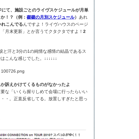
ージにて、施設ごとのライヴスケジュールが月単
うか！？（例：
磔磔の月別スケジュール
）
あれ
いれこんでる
んですよ！ライヴハウスのページ
！「月末更新」とか言うてクタクタですよ！
2
涙と汗と3分の1の純情な感情の結晶であるス
こんな感じでした。↓↓↓↓↓↓
んか訴えかけてくるものがなかったよ
重要な「いくら握りしめて会場に行ったらいい
・・・。正直反省してる。放置しすぎたと思っ
↓