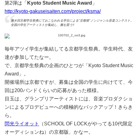
第2弾は「
Kyoto Student Music Award
」
http://kyoto-gakuseisaiten.com/project/ksma/
第８回京都学生祭典にておこなわれる学生による"京都発"ノンジャンル音楽コンテスト。
全国の学生アーティストが集結し、腕を競う!!
毎年アツイ学生が集結してる京都学生祭典。学生時代、友
達が参加してたなー。
で、京都学生祭典の企画のひとつが「Kyoto Student Music
Award」。
開催場所は京都ですが、募集は全国の学生に向けてて、今
回は200バンドくらいの応募があった模様。
目玉は、グランプリアーティストには、音楽プロダクショ
ンによるプロデビューへの積極的なバックアップ！きらき
ら。
閃光ライオット
（SCHOOL OF LOCKがやってる10代限定
オーディションね）の京都版、かなー。