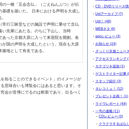
明の一種「五会念仏」（ごえねんぶつ）が伝
CD・DVDリリース情報
の基礎を築いた。 日本における声明を大成し
Ustアーカイブ (7)
る。
Ust！ (48)
（常行三昧堂などの施設で声明に乗せて念仏
WEBネタ (6)
遠い先輩にあたる。のちに下山し、当時
appレビュー (3)
であった京都大原に入って来迎院を開創。各
わが国の声明を大成したという。現在も大原
お知らせ (24)
本拠地として有名である。
ざっくり京遊ニュース (
アクセスランキング (1
カテゴリを追加 (1)
ゲストライター記事 (8
化を知ることのできるイベント」のイメージが
スタッフ紹介 (3)
する意味合いも博覧会にはあると思います。そ
タレコミュ！ (12)
研究会が音博にでるのは斬新であり、出るべく
プレゼント企画！ (1)
ライヴレポート (44)
一号の連載 (11)
CDレビュー (3)
クラクラするはなし。