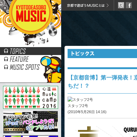
音博の第一弾発表！！京都魚山聲明研究会って・・・
【京都音博】第一弾発表！
ちだ！？
スタッフ2号
(2010年5月26日 14:16)