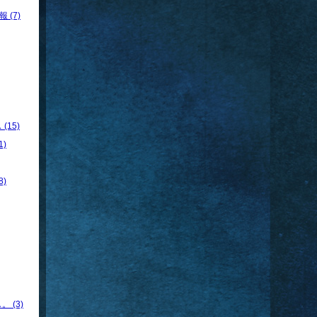
 (7)
15)
)
)
 (3)