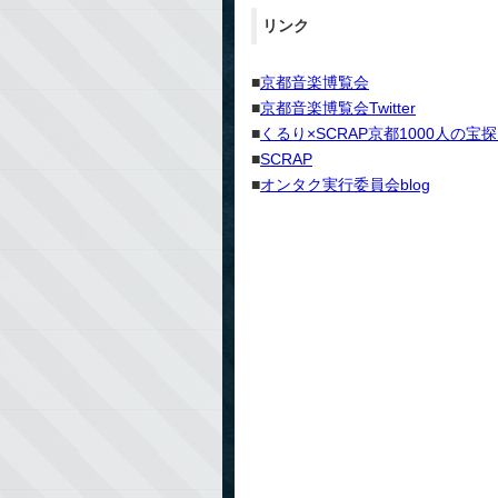
リンク
■
京都音楽博覧会
■
京都音楽博覧会Twitter
■
くるり×SCRAP京都1000人の宝
■
SCRAP
■
オンタク実行委員会blog