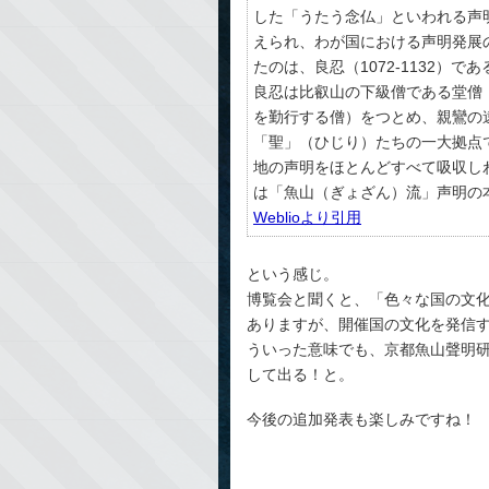
した「うたう念仏」といわれる声
えられ、わが国における声明発展
たのは、良忍（1072-1132）であ
良忍は比叡山の下級僧である堂僧
を勤行する僧）をつとめ、親鸞の
「聖」（ひじり）たちの一大拠点
地の声明をほとんどすべて吸収し
は「魚山（ぎょざん）流」声明の
Weblioより引用
という感じ。
博覧会と聞くと、「色々な国の文
ありますが、開催国の文化を発信
ういった意味でも、京都魚山聲明
して出る！と。
今後の追加発表も楽しみですね！