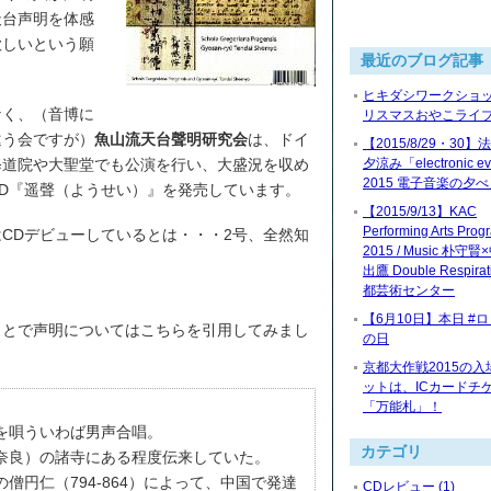
天台声明を体感
欲しいという願
最近のブログ記事
ヒキダシワークショッ
なく、（音博に
リスマスおやこライブ2
違う会ですが）
魚山流天台聲明研究会
は、ドイ
【2015/8/29・30
修道院や大聖堂でも公演を行い、大盛況を収め
夕涼み「electronic ev
2015 電子音楽の夕
D『遥聲（ようせい）』を発売しています。
【2015/9/13】KAC
Performing Arts Prog
CDデビューしているとは・・・2号、全然知
2015 / Music 朴守
出鷹 Double Respira
都芸術センター
【6月10日】本日 #
ことで声明についてはこちらを引用してみまし
の日
京都大作戦2015の入
ットは、ICカードチ
「万能札」！
を唄ういわば男声合唱。
カテゴリ
奈良）の諸寺にある程度伝来していた。
僧円仁（794-864）によって、中国で発達
CDレビュー (1)