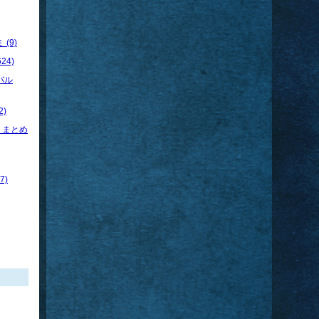
(9)
24)
バル
)
トまとめ
7)