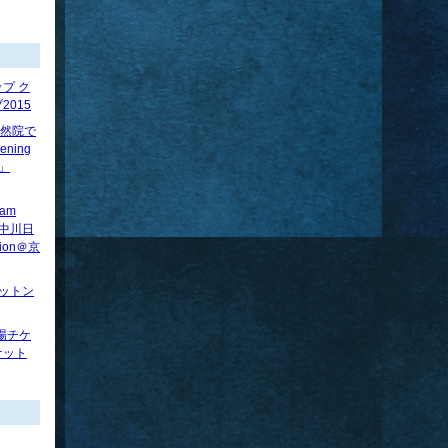
プ ク
015
】法然院で
ening
べ」
ram
賢×中川日
tion＠京
ロットン
場チケ
ケット