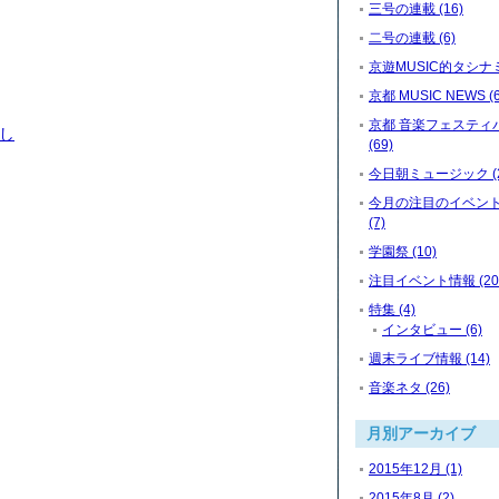
三号の連載 (16)
二号の連載 (6)
京遊MUSIC的タシナミ 
京都 MUSIC NEWS (6
京都 音楽フェスティ
探し
(69)
今日朝ミュージック (2
今月の注目のイベン
(7)
学園祭 (10)
注目イベント情報 (20
特集 (4)
インタビュー (6)
週末ライブ情報 (14)
音楽ネタ (26)
月別アーカイブ
2015年12月 (1)
2015年8月 (2)