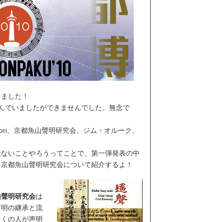
りました！
んでいましたができませんでした。無念で
dymori、京都魚山聲明研究会、ジム・オルーク、
はないことやろうってことで、第一弾発表の中
う京都魚山聲明研究会について紹介するよ！
山聲明研究会
は
声明の継承と流
多くの人が声明