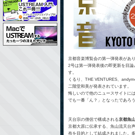
京都音楽博覧会の第一弾発表があ
2号は第一弾発表後の即更新を目論
す。
くるり、THE VENTURES、an
二階堂和美が発表されています。
悔しいので他のニュースサイトに
でも一番「ん？」となったであろ
天台宗の僧侶で構成される
京都魚
京都大原に伝承する、魚山流天台
布を目的として結成されました。