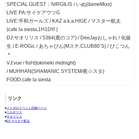
SPECIAL GUEST：NIRGILIS / いぬ(dameMixx)
LIVE PA:サイケアウツG
LIVE:平和ガールズ / KAZ a.k.a.HIGE / マスター航太
(cafe la siesta,1H1D!!! )
DJ:サオリリス / 5364(鹿のコア) / DeeJayおしゃれ / 化級
生 / E-ROGic / あちゃぴん(Mステ,CLUB80`S) / ぴこつん
＊
VJ:vue / fisH(tokimeki midnight)
/ MUHHAN(SHAMANIC SYSTEM/夜☆スタ)
FOOD:cafe la siesta
リンク
■
メトロのイベント詳細ページ
■
ニルギリス
■
サオリリス
■
DJ マスター航太