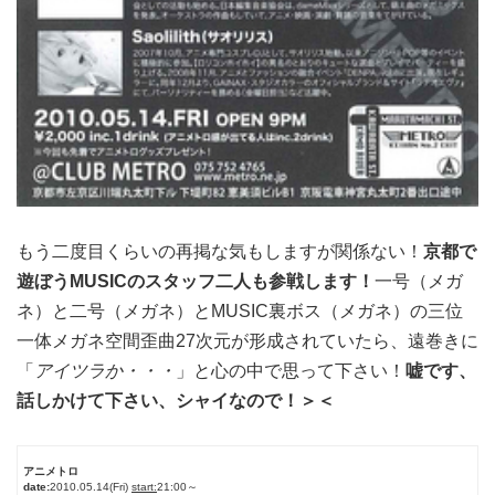
もう二度目くらいの再掲な気もしますが関係ない！
京都で
遊ぼうMUSICのスタッフ二人も参戦します！
一号（メガ
ネ）と二号（メガネ）とMUSIC裏ボス（メガネ）の三位
一体メガネ空間歪曲27次元が形成されていたら、遠巻きに
「
アイツラか・・・
」と心の中で思って下さい！
嘘です、
話しかけて下さい、シャイなので！＞＜
アニメトロ
date:
2010.05.14(Fri)
start:
21:00～