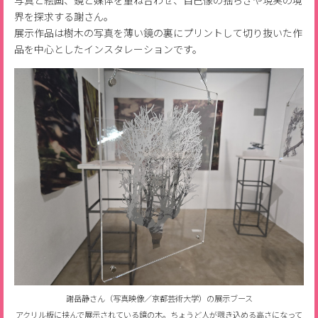
写真と絵画、鏡と媒体を重ね合わせ、自己像の揺らぎや現実の境
界を探求する謝さん。
展示作品は樹木の写真を薄い鏡の裏にプリントして切り抜いた作
品を中心としたインスタレーションです。
謝岳静さん（写真映像／京都芸術大学）の展示ブース
アクリル板に挟んで展示されている鏡の木。ちょうど人が覗き込める高さになって