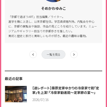
そめかわゆみこ
「京都で遊ぼうART」担当編集／ライター。
進学を機に上洛し、以来京都在住。学芸員資格所持。内覧会を中心
に、京都の展覧会や施設、作品の見どころを紹介しています。ミュー
ジアムやギャラリー目当ての京都歩きを推したい。
美術と歴史と旅行と美味しいものが好き。最近の趣味は着物。
一覧を見る
最近の記事
【速レポート】藤原定家ゆかりの冷泉家で能「定
家」を上演！「冷泉家勧進能～定家卿の宴～」
2026/07/16