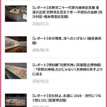
【レポート】志野流二十一代家元継承記念展 香
道の正統 志野流五百五十年 一子相伝の血脈（白
沙村荘・橋本関雪記念館）
2026/07/13
【レポート】水の情景、涼へのいざない（細見美術
館）
2026/06/19
【レポート】特別展「北野天神」（京都国立博物館）
｜「学問の神様」だけじゃない！天神様の多才ぶり
に迫る
2026/05/21
【レポート】文化財よ、永遠に 2026―次代につな
ぐ技とひと（泉屋博古館）