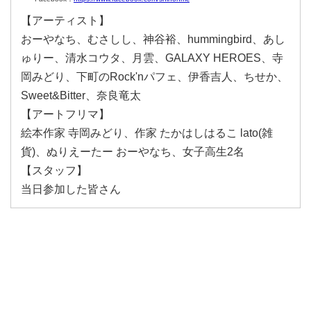
【アーティスト】
おーやなち、むさしし、神谷裕、hummingbird、あし
ゅりー、清水コウタ、月雲、GALAXY HEROES、寺
岡みどり、下町のRock'nパフェ、伊香吉人、ちせか、
Sweet&Bitter、奈良竜太
【アートフリマ】
絵本作家 寺岡みどり、作家 たかはしはるこ lato(雑
貨)、ぬりえーたー おーやなち、女子高生2名
【スタッフ】
当日参加した皆さん