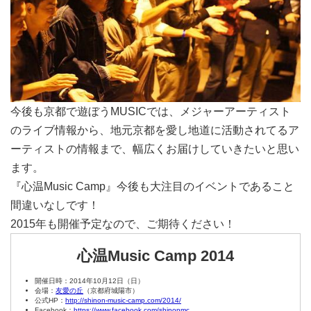
今後も京都で遊ぼうMUSICでは、メジャーアーティスト
のライブ情報から、地元京都を愛し地道に活動されてるア
ーティストの情報まで、幅広くお届けしていきたいと思い
ます。
『心温Music Camp』今後も大注目のイベントであること
間違いなしです！
2015年も開催予定なので、ご期待ください！
心温Music Camp 2014
開催日時：2014年10月12日（日）
会場：
友愛の丘
（京都府城陽市）
公式HP：
http://shinon-music-camp.com/2014/
Facebook：
https://www.facebook.com/shinonmc