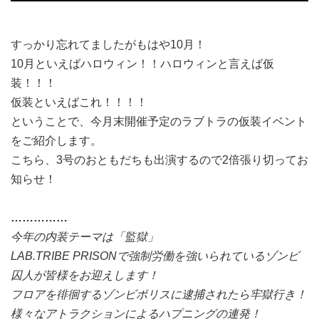
すっかり忘れてましたがもはや10月！
10月といえばハロウィン！！ハロウィンと言えば仮
装！！！
仮装といえばこれ！！！！
ということで、今月末開催予定のラブトラの仮装イベント
をご紹介します。
こちら、3号のおともだちも出演するので2倍張り切ってお
知らせ！
…
…
…
…
…
今年の内装テーマは「監獄」
LAB.TRIBE PRISONで強制労働を強いられているゾンビ
囚人が皆様をお迎えします！
フロアを徘徊するゾンビポリスに逮捕されたら牢獄行き！
様々なアトラクションによるハプニングの連発！