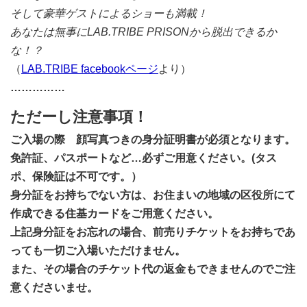
そして豪華ゲストによるショーも満載！
あなたは無事にLAB.TRIBE PRISONから脱出できるか
な！？
（
LAB.TRIBE facebookページ
より）
…
…
…
…
…
ただーし注意事項！
ご入場の際 顔写真つきの身分証明書が必須となります。
免許証、パスポートなど…必ずご用意ください。(タス
ポ、保険証は不可です。）
身分証をお持ちでない方は、お住まいの地域の区役所にて
作成できる住基カードをご用意ください。
上記身分証をお忘れの場合、前売りチケットをお持ちであ
っても一切ご入場いただけません。
また、その場合のチケット代の返金もできませんのでご注
意くださいませ。