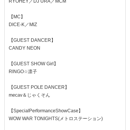
RYOHEY／DJ URA／MCM
【MC】
DICE-K／MIZ
【GUEST DANCER】
CANDY NEON
【GUEST SHOW Girl】
RINGO☆凛子
【GUEST POLE DANCER】
mecav＆じゃくそん
【SpecialPerformanceShowCase】
WOW WAR TONIGHTS(メトロステーション)