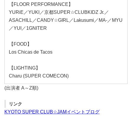
【FLOOR PERFORMANCE】
YURiE／YUKI／京都SUPER☆CLUBKIDZ Jr.／
ASACHILL／CANDY☆GIRL／Lakusumi／MA-／MYU
／YUI／1GNITER
【FOOD】
Los Chicas de Tacos
【LIGHTING】
Charu (SUPER COMECON)
(出演者 A～Z順)
リンク
KYOTO SUPER CLUB☆JAMイベントブログ