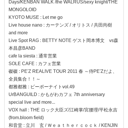
Days/KENBAN WALK /the WALRUS/sexy knight/THE
MONGOLOID
KYOTO MUSE : Let me go
Live house nano : カーテンズ / オリトス / 共田尚樹
and more
Live Spot RAG : BETTY NOTE ゲスト岡本博文 vs森
本昌彦BAND
cafe la siesta : 通常営業
SOLE CAFE : カフェ営業
磔磔 : PE'Z REALIVE TOUR 2011 春 ～侍PE'Zだよ、
全員集合！！～
都雅都雅 : ピーポーナイトvol.49
UrBANGUILD : かもがわカフェ 7th anniversary
special live and more...
VOX hall : THE ロック大臣ズ/江崎掌/宮腰理/平松永吉
(from.bloom field)
和音堂 : 立川 玄 / Ｗｅａｔｈｅｒｃｏｃｋ / KENJIN