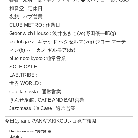
磔磔 : 木村三郎 / モガブティック◆スパンコール / OJO
和音堂 : 定休日
夜想 : パブ営業
CLUB METRO : 休業日
Greenwich House : 浅井あきこ(vo)野田優一郎(g)
le club jazz : ギラッド ヘクセルマン(g) ジヨー マーテ
ィン(b) マーカス ギルモア(ds)
blue note kyoto : 通常営業
SOLE CAFE :
LAB.TRIBE :
世界 WORLD :
cafe la siesta : 通常営業
きんせ旅館 : CAFE AND BAR営業
Jazzmass K's Case : 通常営業
今日はnanoでANATAKIKOUレコ発前夜祭！
Live house nano 7周年第1夜
出演：