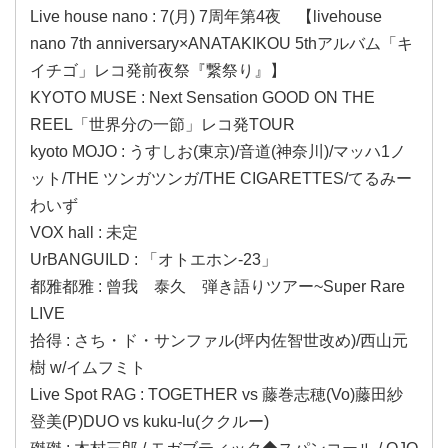
Live house nano : 7(月) 7周年第4夜 【livehouse
nano 7th anniversary×ANATAKIKOU 5thアルバム「キ
イチゴ」レコ発前夜祭『繋祭り』】
KYOTO MUSE : Next Sensation GOOD ON THE
REEL「世界分の一節」レコ発TOUR
kyoto MOJO : うすしお(東京)/音道(神奈川)/マッハ1ノ
ット/THE ツンガツンガ/THE CIGARETTES/てるみー
わいず
VOX hall : 未定
UrBANGUILD : 「オトエホン-23」
都雅都雅 : 曾我 泰久 弾き語りツアー~Super Rare
LIVE
拾得 : さち・ド・サンファル(坪内佐智世改め)/西山元
樹 w/イムフミト
Live Spot RAG : TOGETHER vs 藤巻志穂(Vo)藤田紗
登美(P)DUO vs kuku-lu(ククルー)