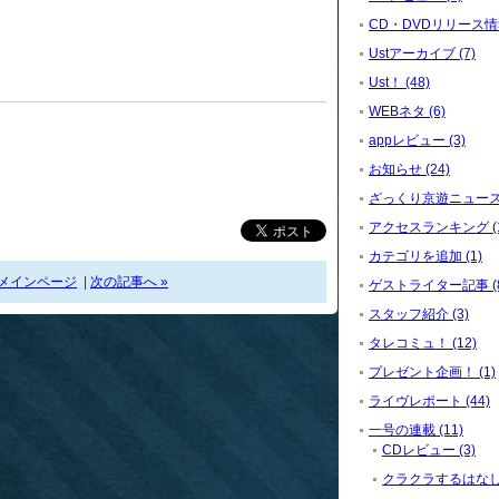
CD・DVDリリース情報
Ustアーカイブ (7)
Ust！ (48)
WEBネタ (6)
appレビュー (3)
お知らせ (24)
ざっくり京遊ニュース (
アクセスランキング (1
カテゴリを追加 (1)
メインページ
|
次の記事へ »
ゲストライター記事 (8
スタッフ紹介 (3)
タレコミュ！ (12)
プレゼント企画！ (1)
ライヴレポート (44)
一号の連載 (11)
CDレビュー (3)
クラクラするはなし。