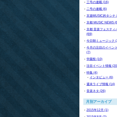
三号の連載 (16)
二号の連載 (6)
京遊MUSIC的タシナミ 
京都 MUSIC NEWS (6
京都 音楽フェスティ
(69)
今日朝ミュージック (2
今月の注目のイベン
(7)
学園祭 (10)
注目イベント情報 (20
特集 (4)
インタビュー (6)
週末ライブ情報 (14)
音楽ネタ (26)
月別アーカイブ
2015年12月 (1)
2015年8月 (2)