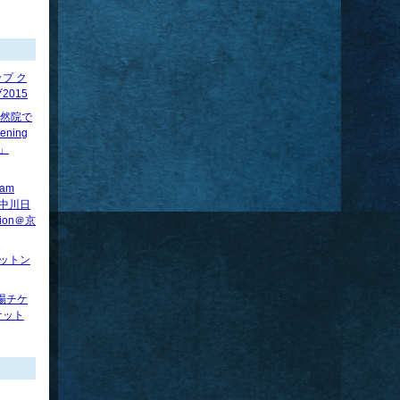
プ ク
015
】法然院で
ening
べ」
ram
賢×中川日
tion＠京
ロットン
場チケ
ケット