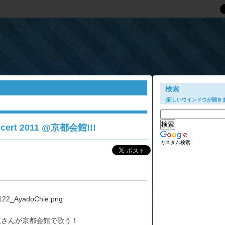
歌う！
検索
(新しいウインドウが開きま
ert 2011 @京都会館!!!
カスタム検索
恵さんが京都会館で歌う！