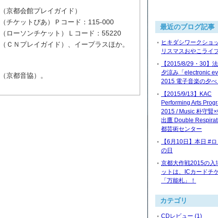
（京都会館プレイガイド）
チケットぴあ）Ｐコード：115-000
最近のブログ記事
ローソンチケット）Ｌコード：55220
ヒキダシワークショッ
（ＣＮプレイガイド）、イープラスほか。
リスマスおやこライブ2
【2015/8/29・30
夕涼み「electronic ev
（京都音協）。
2015 電子音楽の夕
【2015/9/13】KAC
Performing Arts Prog
2015 / Music 朴守
出鷹 Double Respira
都芸術センター
【6月10日】本日 #
の日
京都大作戦2015の入
ットは、ICカードチ
「万能札」！
カテゴリ
CDレビュー (1)