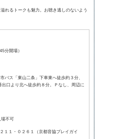
ら溢れるトークも魅力。お聴き逃しのないよう
時45分開場）
。市バス「東山二条」下車東へ徒歩約３分、
番出口より北へ徒歩約８分。Ｐなし、周辺に
入場不可
２１１・０２６１（京都音協プレイガイ