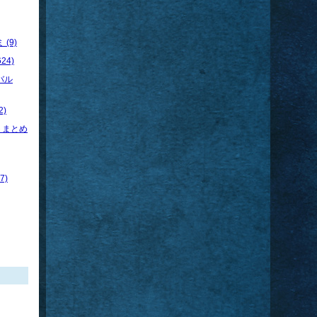
(9)
24)
バル
)
トまとめ
7)