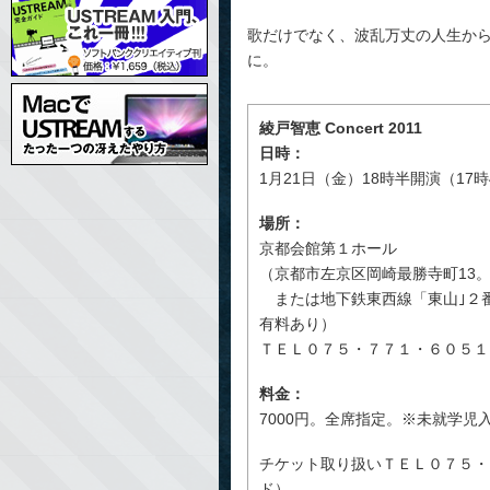
歌だけでなく、波乱万丈の人生か
に。
綾戸智恵 Concert 2011
日時：
1月21日（金）18時半開演（17
場所：
京都会館第１ホール
（京都市左京区岡崎最勝寺町13
または地下鉄東西線「東山｣２
有料あり）
ＴＥＬ０７５・７７１・６０５１
料金：
7000円。全席指定。※未就学児
チケット取り扱いＴＥＬ０７５・
ド）