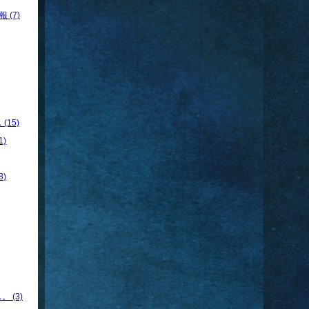
 (7)
15)
)
)
 (3)