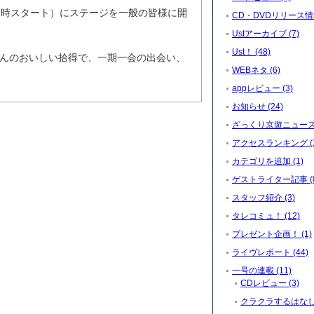
7時スタート）にステージを一般の皆様に開
CD・DVDリリース情報
Ustアーカイブ (7)
Ust！ (48)
んのおいしい拾得で、一期一会の出会い、
WEBネタ (6)
appレビュー (3)
お知らせ (24)
ざっくり京遊ニュース (
アクセスランキング (1
カテゴリを追加 (1)
ゲストライター記事 (8
スタッフ紹介 (3)
タレコミュ！ (12)
プレゼント企画！ (1)
ライヴレポート (44)
一号の連載 (11)
CDレビュー (3)
クラクラするはなし。