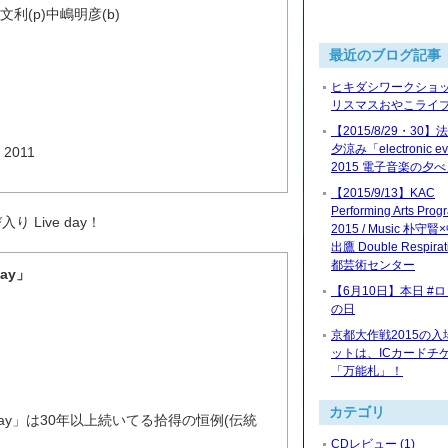
)田村文利(p)中嶋明彦(b)
最近のブログ記事
ヒキダシワークショッ
リスマスおやこライブ2
【2015/8/29・30
夕涼み「electronic ev
 2011
2015 電子音楽の夕
【2015/9/13】KAC
Performing Arts Prog
Live day！
2015 / Music 朴守
出鷹 Double Respira
都芸術センター
ay」
【6月10日】本日 #
の日
京都大作戦2015の入
ットは、ICカードチ
「万能札」！
カテゴリ
Day」は30年以上続いてる拾得の恒例(伝統
CDレビュー (1)