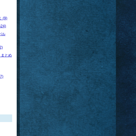
(9)
24)
バル
)
トまとめ
7)