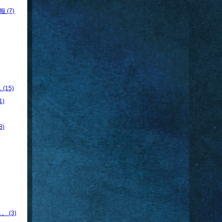
 (7)
15)
)
)
 (3)