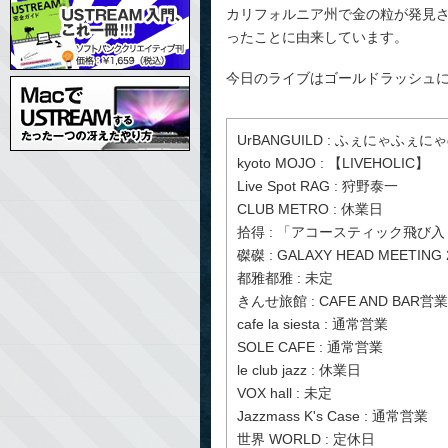
カリフォルニア州で金の粒が発見
ったことに由来しています。
今日のライブはゴールドラッシュ
UrBANGUILD : ふぇにゃふぇに
kyoto MOJO : 【LIVEHOLIC】
Live Spot RAG : 狩野泰一
CLUB METRO : 休業日
拾得 : 「アコースティック飛び入り L
磔磔 : GALAXY HEAD MEETING
都雅都雅 : 未定
きんせ旅館 : CAFE AND BAR営業
cafe la siesta : 通常営業
SOLE CAFE : 通常営業
le club jazz : 休業日
VOX hall : 未定
Jazzmass K's Case : 通常営業
世界 WORLD : 定休日