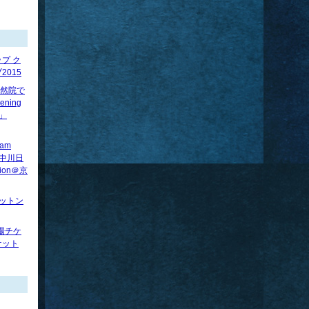
プ ク
015
】法然院で
ening
べ」
ram
賢×中川日
tion＠京
ロットン
場チケ
ケット