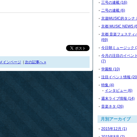
三号の連載 (16)
二号の連載 (6)
京遊MUSIC的タシナミ 
京都 MUSIC NEWS (6
京都 音楽フェスティ
(69)
今日朝ミュージック (2
今月の注目のイベン
(7)
メインページ
|
次の記事へ »
学園祭 (10)
注目イベント情報 (20
特集 (4)
インタビュー (6)
週末ライブ情報 (14)
音楽ネタ (26)
月別アーカイブ
2015年12月 (1)
2015年8月 (2)