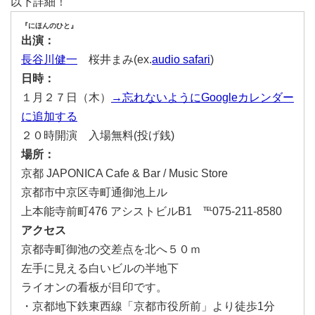
以下詳細！
『にほんのひと』
出演：
長谷川健一
桜井まみ(ex.
audio safari
)
日時：
１月２７日（木）
→忘れないようにGoogleカレンダー
に追加する
２０時開演 入場無料(投げ銭)
場所：
京都 JAPONICA Cafe & Bar / Music Store
京都市中京区寺町通御池上ル
上本能寺前町476 アシストビルB1 ℡075-211-8580
アクセス
京都寺町御池の交差点を北へ５０ｍ
左手に見える白いビルの半地下
ライオンの看板が目印です。
・京都地下鉄東西線「京都市役所前」より徒歩1分