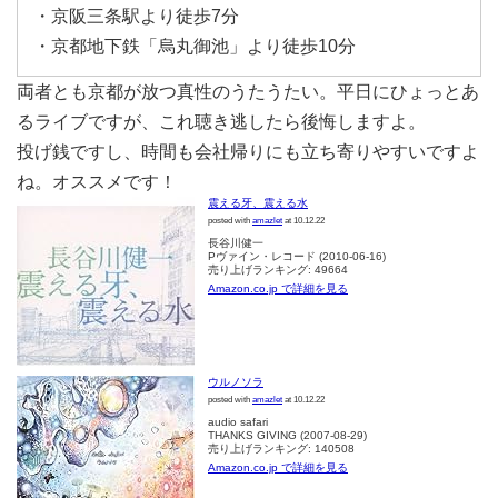
・京阪三条駅より徒歩7分
・京都地下鉄「烏丸御池」より徒歩10分
両者とも京都が放つ真性のうたうたい。平日にひょっとあ
るライブですが、これ聴き逃したら後悔しますよ。
投げ銭ですし、時間も会社帰りにも立ち寄りやすいですよ
ね。オススメです！
震える牙、震える水
posted with
amazlet
at 10.12.22
長谷川健一
Pヴァイン・レコード (2010-06-16)
売り上げランキング: 49664
Amazon.co.jp で詳細を見る
ウルノソラ
posted with
amazlet
at 10.12.22
audio safari
THANKS GIVING (2007-08-29)
売り上げランキング: 140508
Amazon.co.jp で詳細を見る