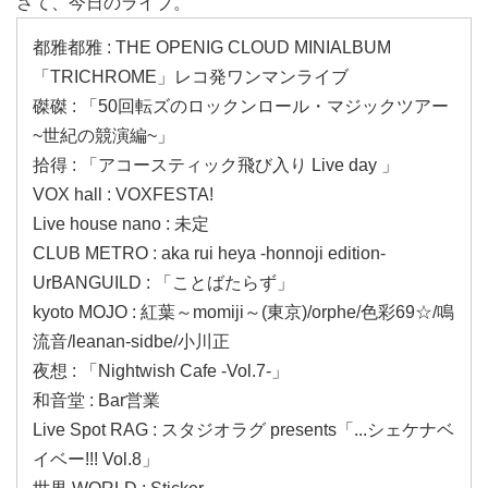
さて、今日のライブ。
都雅都雅 : THE OPENIG CLOUD MINIALBUM
「TRICHROME」レコ発ワンマンライブ
磔磔 : 「50回転ズのロックンロール・マジックツアー
~世紀の競演編~」
拾得 : 「アコースティック飛び入り Live day 」
VOX hall : VOXFESTA!
Live house nano : 未定
CLUB METRO : aka rui heya -honnoji edition-
UrBANGUILD : 「ことばたらず」
kyoto MOJO : 紅葉～momiji～(東京)/orphe/色彩69☆/鳴
流音/leanan-sidbe/小川正
夜想 : 「Nightwish Cafe -Vol.7-」
和音堂 : Bar営業
Live Spot RAG : スタジオラグ presents「...シェケナベ
イベー!!! Vol.8」