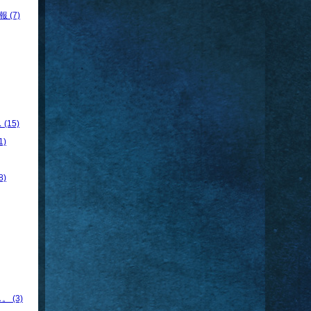
 (7)
15)
)
)
 (3)