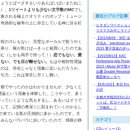
きょうとばーさすえいりあんばいばいまたねこ
み）。
1ツイートよりも少ない文字数のMC
でし
最近のブログ記事
だ奏される極上クオリティのポップ・ミュージ
う奇跡的な確率の上に存立している神に目を釘
ヒキダシワークショッ
リスマスおやこライブ2
【2015/8/29・30
音程のズレもない、完璧なボーカルで歌うやく
夕涼み「electronic ev
に座り、喉が乾けば―きっと箱買いしたのであ
2015 電子音楽の夕
飲む（しかも両手で持って！）
恋でもない、愛
【2015/9/13】KAC
もない、でも目が離せない。
もはや相対性理論
Performing Arts Prog
2015 / Music 朴守
うのは、存在じゃなく現象に近いんだろうか。
出鷹 Double Respira
、引力。これは筆舌に尽くし難い。
都芸術センター
【6月10日】本日 #
京都でやったのかはわかりませんが、少なくと
の日
性理論という現象を体験した。こうやって、多く
京都大作戦2015の入
がっていくような気もするし、あるいはそうで
ットは、ICカードチ
として、記憶の奥深くに刻まれていくのかもし
「万能札」！
で来ている客が圧倒的に多かったのです。大
カテゴリ
、みんなバラバラに歩いていたので、帰路が静
CDレビュー (1)