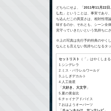
どちらにせよ、「
2011年11月
した
」ということは、事実であり
ち込んだこの異質さは、相対性理
味するのか、それとも、シーン全
見守っていきたいという気持ちに
※上の写真は先行予約特典のやく
なんとも言えない気持ちになるタ
セットリスト
（「」はやくしまる
1.シンデレラ
2.ミス・パラレルワールド
3.ふしぎデカルト
4.人工衛星
「
大好き、大文字
」
5.夏の黄金比
6.チャイナアドバイス
7.おはようオーパーツ
「
チャンネルは、サンテレビ
」