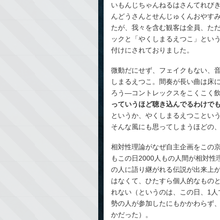
いもんじちゃんねるはさんてれび
んどうさんとせんじゅくんおやす
たが、我々を含む観客は全員、た
ックと「やくしまるえつこ」とい
付けにされておりました。
微動だにせず、フェイクもない、
しまるえつこ。間奏が長い曲は床
ろう―コントレックスをこくこく
っていうほど聴き込んでるわけで
というか、やくしまるえつことい
そんな風にも思ってしまうほどの
相対性理論がなぜ自主企画をこの
もこの日2000人もの人間が相対
の人に語り継がれる伝説が出来上
はなくて、ひたすら個人的なもの
れない（というのは、この日、1人
勢の人が参加したにもかかわらず
かだった）。