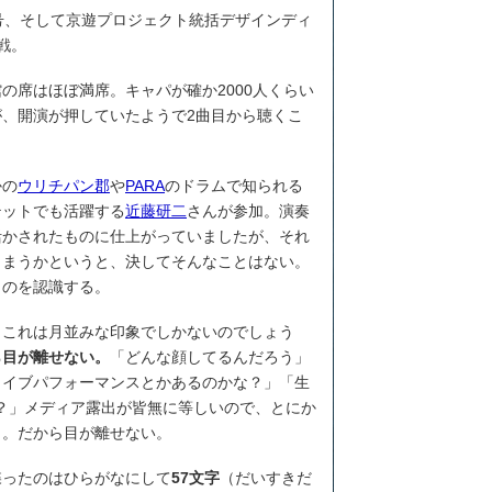
号、そして京遊プロジェクト統括デザインディ
戦。
の席はほぼ満席。キャパが確か2000人くらい
、開演が押していたようで2曲目から聴くこ
かの
ウリチパン郡
や
PARA
のドラムで知られる
テットでも活躍する
近藤研二
さんが参加。演奏
活かされたものに仕上がっていましたが、それ
しまうかというと、決してそんなことはない。
ものを認識する。
もこれは月並みな印象でしかないのでしょう
ら目が離せない。
「どんな顔してるんだろう」
ライブパフォーマンスとかあるのかな？」「生
？」メディア露出が皆無に等しいので、とにか
う。だから目が離せない。
喋ったのはひらがなにして
57文字
（だいすきだ