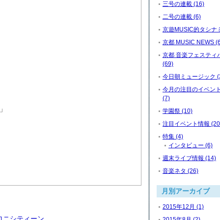
三号の連載 (16)
二号の連載 (6)
京遊MUSIC的タシナミ 
京都 MUSIC NEWS (6
京都 音楽フェスティ
(69)
今日朝ミュージック (2
今月の注目のイベン
(7)
」
学園祭 (10)
注目イベント情報 (20
特集 (4)
インタビュー (6)
週末ライブ情報 (14)
音楽ネタ (26)
月別アーカイブ
2015年12月 (1)
ロニシティーン
2015年8月 (2)