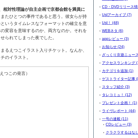
CD・DVDリリース情報
22日、相対性理論が自主企画で京都会館を満員に
Ustアーカイブ (7)
、またひとつの事件であると思う。彼女らが持
Ust！ (48)
論というタイムレスなフォーマットの確立を意
体の変容を意味するのか、両方なのか。それを
WEBネタ (6)
させられてしまった夜でした。
appレビュー (3)
お知らせ (24)
しまるえつこイラスト入りチケット。なんか、
ざっくり京遊ニュース (
ッチのイラスト。
アクセスランキング (1
カテゴリを追加 (1)
えつこの発言）
ゲストライター記事 (8
スタッフ紹介 (3)
タレコミュ！ (12)
プレゼント企画！ (1)
ライヴレポート (44)
一号の連載 (11)
CDレビュー (3)
クラクラするはなし。