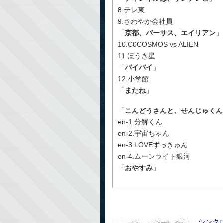
8.テレ東
9.さわやか会社員
「
京都、バーサス、エイリアン
」
10.C0COSMOS vs ALIEN
11.ほうき星
「
バイバイ
」
12.小学館
「
またね
」
「
こんどうさんと、せんじゅくん
en-1.分解くん
en-2.宇宙ちゃん
en-3.LOVEずっきゅん
en-4.ムーンライト銀河
「
おやすみ
」
シンク