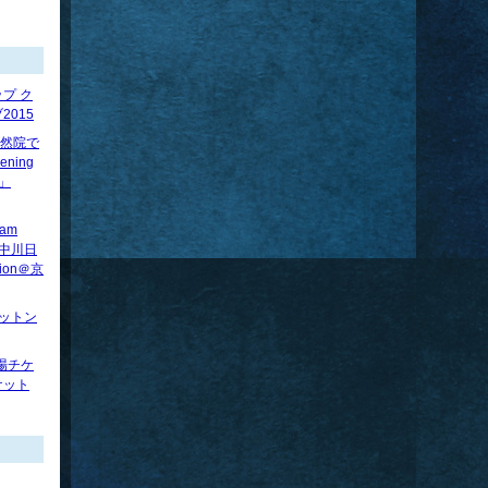
プ ク
015
】法然院で
ening
べ」
ram
賢×中川日
tion＠京
ロットン
場チケ
ケット