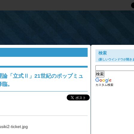
検索
(新しいウインドウが開きま
論「立式Ⅱ」21世紀のポップミュ
降臨。
カスタム検索