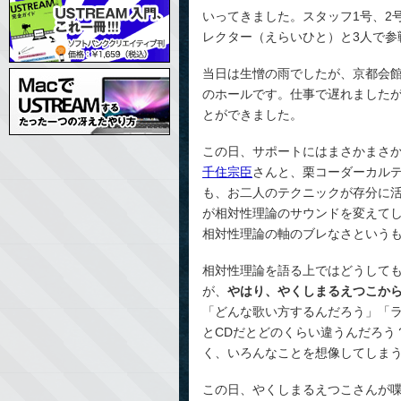
いってきました。スタッフ1号、2
レクター（えらいひと）と3人で参
当日は生憎の雨でしたが、京都会館
のホールです。仕事で遅れましたが
とができました。
この日、サポートにはまさかまさ
千住宗臣
さんと、栗コーダーカル
も、お二人のテクニックが存分に
が相対性理論のサウンドを変えて
相対性理論の軸のブレなさという
相対性理論を語る上ではどうして
が、
やはり、やくしまるえつこか
「どんな歌い方するんだろう」「
とCDだとどのくらい違うんだろう
く、いろんなことを想像してしま
この日、やくしまるえつこさんが