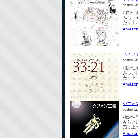
posted wi
相対性
みらいrec
売り上げ
Amazo
ハイフ
posted wi
相対性
みらいレコ
売り上げ
Amazo
シフォ
posted wi
相対性
みらいレコ
売り上げ
Amazo