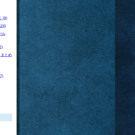
(9)
24)
バル
)
トまとめ
7)