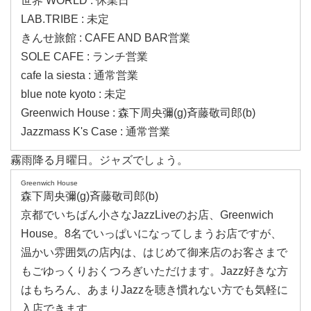
世界 WORLD : 休業日
LAB.TRIBE : 未定
きんせ旅館 : CAFE AND BAR営業
SOLE CAFE : ランチ営業
cafe la siesta : 通常営業
blue note kyoto : 未定
Greenwich House : 森下周央彌(g)斉藤敬司郎(b)
Jazzmass K's Case : 通常営業
霧雨降る月曜日。ジャズでしょう。
Greenwich House
森下周央彌(g)斉藤敬司郎(b)
京都でいちばん小さなJazzLiveのお店、Greenwich
House。8名でいっぱいになってしまうお店ですが、
温かい雰囲気の店内は、はじめて御来店のお客さまで
もごゆっくりおくつろぎいただけます。Jazz好きな方
はもちろん、あまりJazzを聴き慣れない方でも気軽に
入店できます。