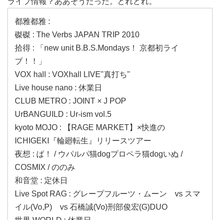
ライブ情報？ああそうだった。どれどれ。
都雅都雅 :
磔磔 : The Verbs JAPAN TRIP 2010
拾得 : 「new unit B.B.S.Mondays！ 京都初ライ
ブ！！」
VOX hall : VOXhall LIVE"真打ち"
Live house nano : 休業日
CLUB METRO : JOINT × J POP
UrBANGUILD : Ur-ism vol.5
kyoto MOJO : 【RAGE MARKET】×快進の
ICHIGEKI『輪廻転生』リリースツアー
夜想 : ぱ！ / ウパルパ猫dogプロペラ猫dogいぬ /
COSMIX / ののみ
和音堂 : 定休日
Live Spot RAG : グレープフルーツ・ムーン vs スマ
イル(Vo,P) vs 石橋誠(Vo)刑部俊宏(G)DUO