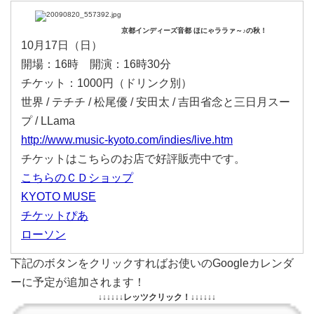
京都インディーズ音都 ほにゃララァ～♪の秋！
10月17日（日）
開場：16時 開演：16時30分
チケット：1000円（ドリンク別）
世界 / テチチ / 松尾優 / 安田太 / 吉田省念と三日月スー
プ / LLama
http://www.music-kyoto.com/indies/live.htm
チケットはこちらのお店で好評販売中です。
こちらのＣＤショップ
KYOTO MUSE
チケットぴあ
ローソン
下記のボタンをクリックすればお使いのGoogleカレンダ
ーに予定が追加されます！
↓↓↓↓↓↓レッツクリック！↓↓↓↓↓↓