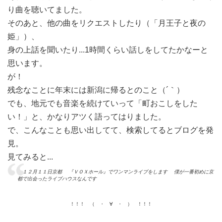
り曲を聴いてました。
そのあと、他の曲をリクエストしたり（「月王子と夜の
姫」）、
身の上話を聞いたり...1時間くらい話しをしてたかなーと
思います。
が！
残念なことに年末には新潟に帰るとのこと（´｀）
でも、地元でも音楽を続けていって「町おこしをした
い！」と、かなりアツく語ってはりました。
で、こんなことも思い出してて、検索してるとブログを発
見。
見てみると...
１２月１１日京都 『ＶＯＸホール』でワンマンライブをします 僕が一番初めに京
都で出会ったライブハウスなんです
！！！ （ ・ ∀ ・ ） ！！！