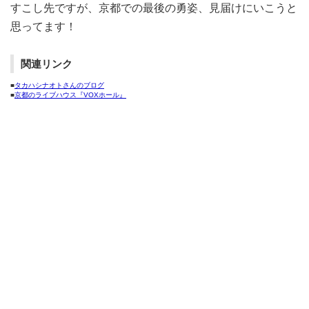
すこし先ですが、京都での最後の勇姿、見届けにいこうと
思ってます！
関連リンク
■
タカハシナオトさんのブログ
■
京都のライブハウス『VOXホール』