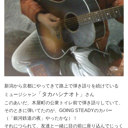
新潟から京都にやってきて路上で弾き語りを続けている
「タカハシナオト」
ミュージシャン
さん
このあいだ、木屋町の公衆トイレ前で弾き語りしていて、
そのときに弾いてたのが、GOING STEADYのカバー
（「銀河鉄道の夜」やったかな）！
それにつられて、友達と一緒に目の前に座り込んでじっく