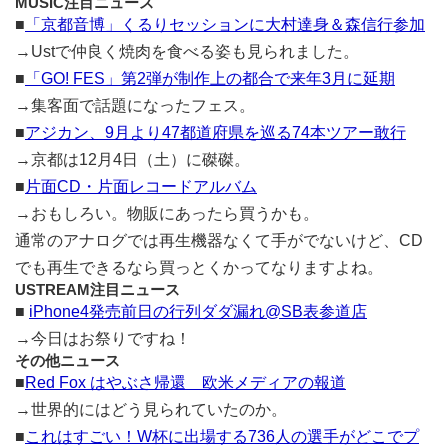
MUSIC注目ニュース
■
「京都音博」くるりセッションに大村達身＆森信行参加
→Ustで仲良く焼肉を食べる姿も見られました。
■
「GO! FES」第2弾が制作上の都合で来年3月に延期
→集客面で話題になったフェス。
■
アジカン、9月より47都道府県を巡る74本ツアー敢行
→京都は12月4日（土）に磔磔。
■
片面CD・片面レコードアルバム
→おもしろい。物販にあったら買うかも。
通常のアナログでは再生機器なくて手がでないけど、CD
でも再生できるなら買っとくかってなりますよね。
USTREAM注目ニュース
■
iPhone4発売前日の行列ダダ漏れ@SB表参道店
→今日はお祭りですね！
その他ニュース
■
Red Fox はやぶさ帰還 欧米メディアの報道
→世界的にはどう見られていたのか。
■
これはすごい！W杯に出場する736人の選手がどこでプ