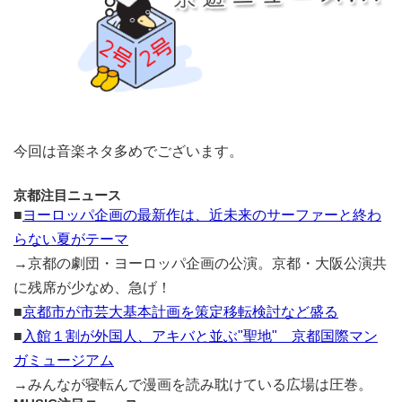
今回は音楽ネタ多めでございます。
京都注目ニュース
■
ヨーロッパ企画の最新作は、近未来のサーファーと終わ
らない夏がテーマ
→京都の劇団・ヨーロッパ企画の公演。京都・大阪公演共
に残席が少なめ、急げ！
■
京都市が市芸大基本計画を策定移転検討など盛る
■
入館１割が外国人、アキバと並ぶ"聖地" 京都国際マン
ガミュージアム
→みんなが寝転んで漫画を読み耽けている広場は圧巻。