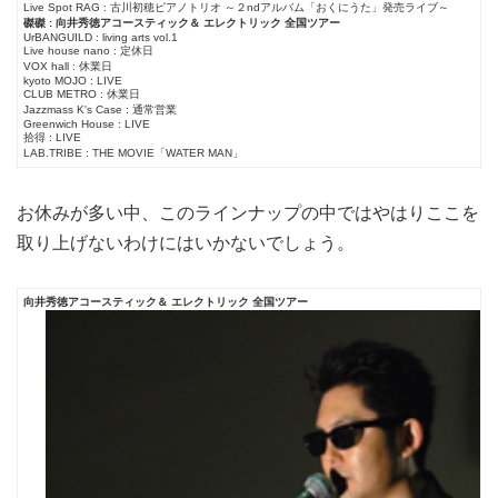
Live Spot RAG : 古川初穂ピアノトリオ ～２ndアルバム「おくにうた」発売ライブ～
磔磔 : 向井秀徳アコースティック＆ エレクトリック 全国ツアー
UrBANGUILD : living arts vol.1
Live house nano : 定休日
VOX hall : 休業日
kyoto MOJO : LIVE
CLUB METRO : 休業日
Jazzmass K's Case : 通常営業
Greenwich House : LIVE
拾得 : LIVE
LAB.TRIBE : THE MOVIE「WATER MAN」
お休みが多い中、このラインナップの中ではやはりここを
取り上げないわけにはいかないでしょう。
向井秀徳アコースティック＆ エレクトリック 全国ツアー