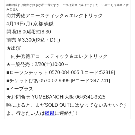
3度の飯より向井が好きな私一号ですが、これは完全に抜けてました。いやーもう本当にす
みません。
向井秀徳アコースティック＆エレクトリック
4月19日(月) 京都 磔磔
開場18:00/開演18:30
前売 ￥3,300(税込・D別)
★出演
向井秀徳アコースティック＆エレクトリック
★一般発売：2/20(土)10:00～
■ローソンチケット 0570-084-005 [Lコード:52819]
■チケットぴあ 0570-02-9999 [Pコード:347-741]
■イープラス
★お問合せ YUMEBANCHI大阪 06-6341-3525
噂によると、まだSOLD OUTにはなってないみたいです
よ。行きたい人は
磔磔
に連絡だ！